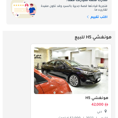
شارك قصة سيارتك معنا.
فتجربة قيادتها قصة جديرة بالسرد وقد تكون مفيدة
لقارىء ما.
اكتب تقييم
هونغشي H5 للبيع
هونغشي H5
42,000
دبي