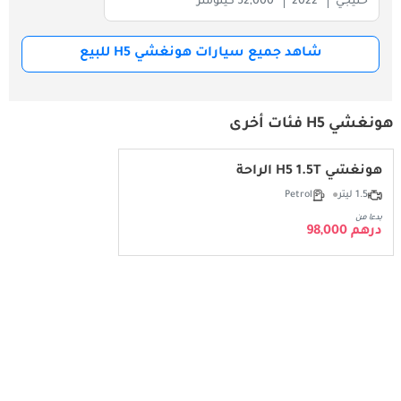
خليجي
2022
52,000 كيلومتر
شاهد جميع سيارات هونغشي H5 للبيع
هونغشي H5 فئات أخرى
هونغشي H5 1.5T الراحة
1.5 ليتر
Petrol
بدءا من
درهم 98,000