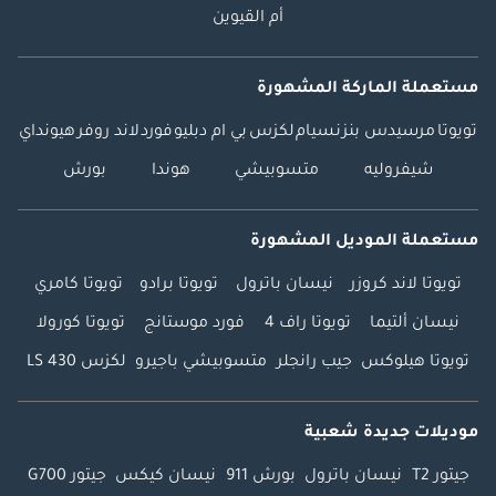
أم القيوين
مستعملة الماركة المشهورة
تويوتا
مرسيدس بنز
نسيام
لكزس
بي ام دبليو
فورد
لاند روفر
هيونداي
شيفروليه
متسوبيشي
هوندا
بورش
مستعملة الموديل المشهورة
تويوتا لاند كروزر
نيسان باترول
تويوتا برادو
تويوتا كامري
نيسان ألتيما
تويوتا راف 4
فورد موستانج
تويوتا كورولا
تويوتا هيلوكس
جيب رانجلر
متسوبيشي باجيرو
لكزس LS 430
موديلات جديدة شعبية
جيتور T2
نيسان باترول
بورش 911
نيسان كيكس
جيتور G700