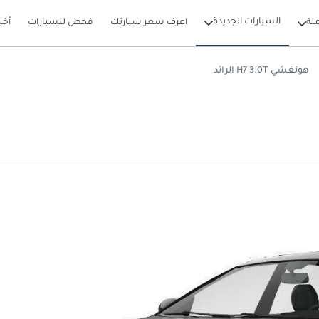
السيارات الجديدة
لة
اعرف سعر سيارتك
فحص للسيارات
أخب
هونغشي H7 3.0T الرائد