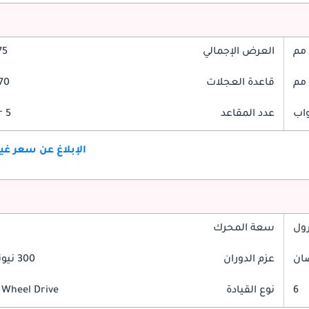
العرض الإجمالي
875
قاعدة العجلات
2970
عدد المقاعد
5 Seater
الإبلاغ عن سعر غ
رول
سعة المحرك
عزم الدوران
300 نيوتن-متر
6
نوع القيادة
 Wheel Drive