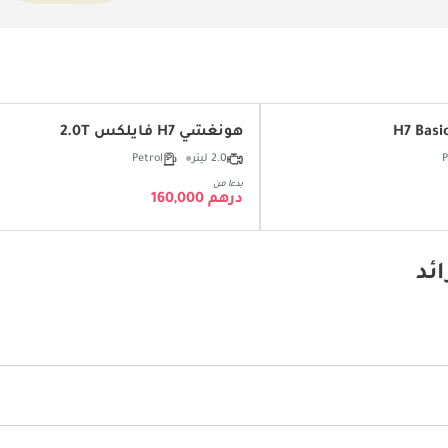
هونغشي H7 فايلكس 2.0T
P
2.0 ليتر
Petrol
بدءا من
درهم 160,000