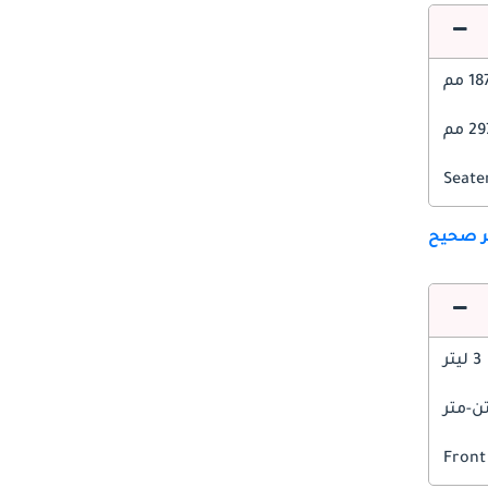
1 مم
 مم
ير صحيح
3 ليتر
Front