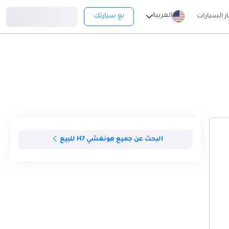
تسجيل دخول
العربية
ار السيارات
بع سيارتك
البحث عن جميع هونغشي H7 للبيع