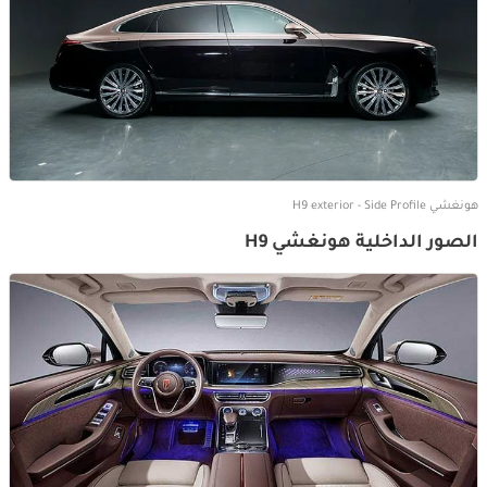
هونغشي H9 exterior - Side Profile
الصور الداخلية هونغشي H9