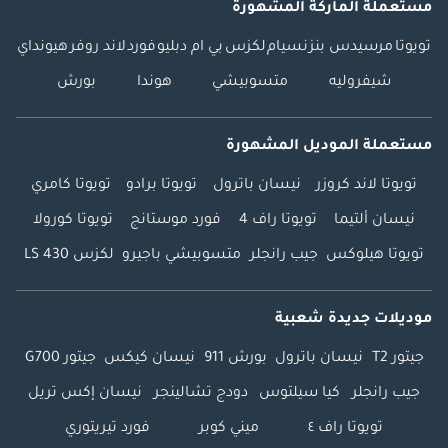
مستعملة الماركة المشهورة
تويوتا
مرسيدس بنز
نسيام
لكزس
بي ام دبليو
فورد
لاند روفر
هيونداي
شيفروليه
متسوبيشي
هوندا
بورش
مستعملة الموديل المشهورة
تويوتا لاند كروزر
نيسان باترول
تويوتا برادو
تويوتا كامري
نيسان ألتيما
تويوتا راف 4
فورد موستانج
تويوتا كورولا
تويوتا هيلوكس
جيب رانجلر
متسوبيشي باجيرو
لكزس LS 430
موديلات جديدة شعبية
جيتور T2
نيسان باترول
بورش 911
نيسان كيكس
جيتور G700
جيب رانجلر
كيا سيلتوس
دودج تشالينجر
نيسان إكس تريل
تويوتا راف ٤
ميني كوبر
فورد تيريتوري