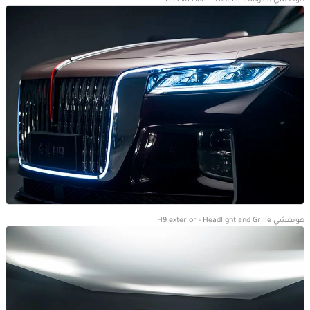
هونغشي H9 exterior - Front Left Angled
هونغشي H9 exterior - Headlight and Grille