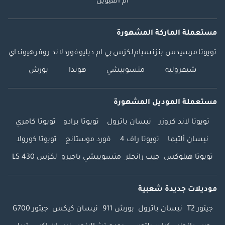
أم القيوين
مستعملة الماركة المشهورة
تويوتا
مرسيدس بنز
نسيام
لكزس
بي ام دبليو
فورد
لاند روفر
هيونداي
شيفروليه
متسوبيشي
هوندا
بورش
مستعملة الموديل المشهورة
تويوتا لاند كروزر
نيسان باترول
تويوتا برادو
تويوتا كامري
نيسان ألتيما
تويوتا راف 4
فورد موستانج
تويوتا كورولا
تويوتا هيلوكس
جيب رانجلر
متسوبيشي باجيرو
لكزس LS 430
موديلات جديدة شعبية
جيتور T2
نيسان باترول
بورش 911
نيسان كيكس
جيتور G700