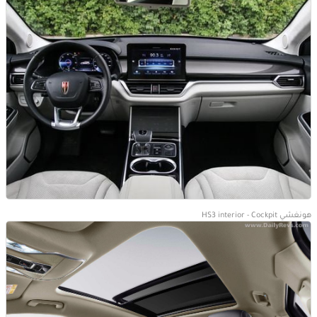
هونغشي HS3 interior - Cockpit