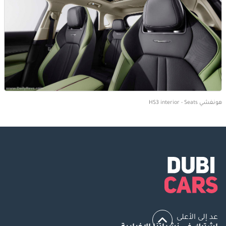
هونغشي HS3 interior - Seats
عد إلى الأعلى