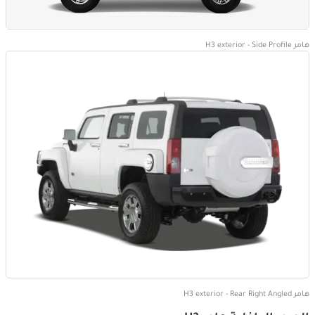
هامر H3 exterior - Side Profile
هامر H3 exterior - Rear Right Angled