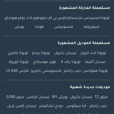
مستعملة الماركة المشهورة
تويوتا
مرسيدس بنز
نسيام
لكزس
بي ام دبليو
فورد
لاند روفر
هيونداي
شيفروليه
متسوبيشي
هوندا
بورش
مستعملة الموديل المشهورة
تويوتا لاند كروزر
نيسان باترول
تويوتا برادو
تويوتا كامري
نيسان ألتيما
تويوتا راف 4
فورد موستانج
تويوتا كورولا
تويوتا هيلوكس
جيب رانجلر
متسوبيشي باجيرو
لكزس LS 430
موديلات جديدة شعبية
جيتور T2
نيسان باترول
بورش 911
نيسان كيكس
جيتور G700
جيب رانجلر
كيا سيلتوس
دودج تشالينجر
نيسان إكس تريل