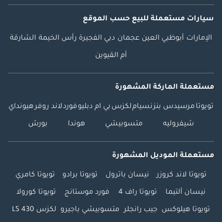
سيارات مستعملة
للبيع
حسب الموقع
الإمارات
أبوظبي
العين
عجمان
دبي
الفجيرة
رأس الخيمة
الشارقة
أم القيوين
مستعملة الماركة المشهورة
تويوتا
مرسيدس بنز
نسيام
لكزس
بي ام دبليو
فورد
لاند روفر
هيونداي
شيفروليه
متسوبيشي
هوندا
بورش
مستعملة الموديل المشهورة
تويوتا لاند كروزر
نيسان باترول
تويوتا برادو
تويوتا كامري
نيسان ألتيما
تويوتا راف 4
فورد موستانج
تويوتا كورولا
تويوتا هيلوكس
جيب رانجلر
متسوبيشي باجيرو
لكزس LS 430