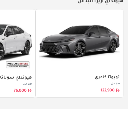
هيونداي أزيرا البدائل
تويوتا كامري
هيونداي سوناتا
بدءا من
بدءا من
122,900
76,000