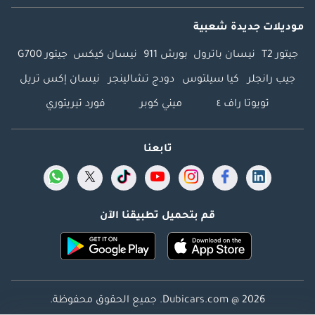
موديلات جديدة شعبية
جيتور T2
نيسان باترول
بورش 911
نيسان كيكس
جيتور G700
جيب رانجلر
كيا سيلتوس
دودج تشالينجر
نيسان إكس تريل
تويوتا راف ٤
ميني كوبر
فورد تيريتوري
تابعنا
قم بتحميل تطبيقنا الآن
Dubicars.com @ 2026. جميع الحقوق محفوظة.