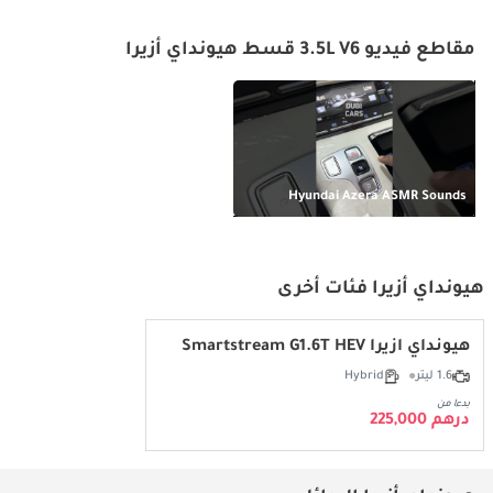
مقاطع فيديو 3.5L V6 قسط هيونداي أزيرا
Hyundai Azera ASMR Sounds
هيونداي أزيرا فئات أخرى
هيونداي أزيرا Smartstream G1.6T HEV
1.6 ليتر
Hybrid
بدءا من
درهم 225,000