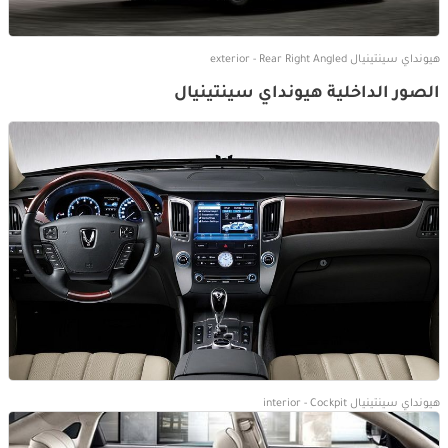
هيونداي سينتينيال exterior - Rear Right Angled
الصور الداخلية هيونداي سينتينيال
هيونداي سينتينيال interior - Cockpit