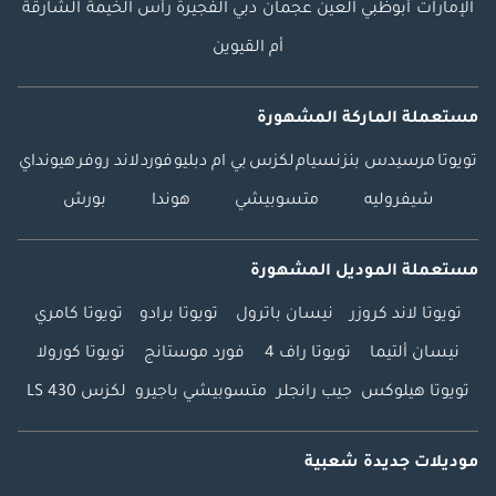
الإمارات
أبوظبي
العين
عجمان
دبي
الفجيرة
رأس الخيمة
الشارقة
أم القيوين
مستعملة الماركة المشهورة
تويوتا
مرسيدس بنز
نسيام
لكزس
بي ام دبليو
فورد
لاند روفر
هيونداي
شيفروليه
متسوبيشي
هوندا
بورش
مستعملة الموديل المشهورة
تويوتا لاند كروزر
نيسان باترول
تويوتا برادو
تويوتا كامري
نيسان ألتيما
تويوتا راف 4
فورد موستانج
تويوتا كورولا
تويوتا هيلوكس
جيب رانجلر
متسوبيشي باجيرو
لكزس LS 430
موديلات جديدة شعبية