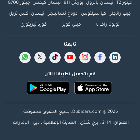
جيتور T2
نيسان باترول
بورش 911
نيسان كيكس
جيتور G700
جيب رانجلر
كيا سيلتوس
دودج تشالينجر
نيسان إكس تريل
تويوتا راف ٤
ميني كوبر
فورد تيريتوري
تابعنا
قم بتحميل تطبيقنا الآن
Dubicars.com @ 2026. جميع الحقوق محفوظة.
العنوان: 2114 ، برج شذى ، المدينة الإعلامية ، دبي ، الإمارات