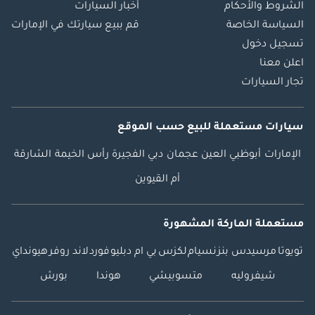
الشروط والأحكام
أخبار السيارات
السياسة الخاصة
قم ببيع سيارتك في الإمارات
تسجيل دخول
اعلن معنا
تجار السيارات
سيارات مستعملة
للبيع
حسب الموقع
الإمارات
أبوظبي
العين
عجمان
دبي
الفجيرة
رأس الخيمة
الشارقة
أم القيوين
مستعملة الماركة المشهورة
تويوتا
مرسيدس بنز
نسيام
لكزس
بي ام دبليو
فورد
لاند روفر
هيونداي
شيفروليه
متسوبيشي
هوندا
بورش