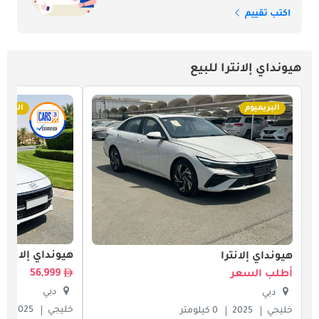
اكتب تقييم
هيونداي إلانترا للبيع
البريميوم
البريمي
هيونداي إلانترا
هيونداي إلانترا
56,999
أطلب السعر
دبي
دبي
خليجي
2025
خليجي
2025
0 كيلومتر