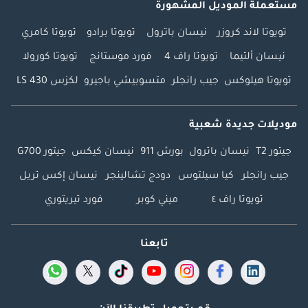
مستعملة الموديل المشهورة
تويوتا لاند كروزر
نيسان باترول
تويوتا برادو
تويوتا كامري
نيسان ألتيما
تويوتا راف 4
فورد موستانج
تويوتا كورولا
تويوتا هيلوكس
جيب رانجلر
متسوبيشي باجيرو
لكزس LS 430
موديلات جديدة شعبية
جيتور T2
نيسان باترول
بورش 911
نيسان كيكس
جيتور G700
جيب رانجلر
كيا سيلتوس
دودج تشالينجر
نيسان إكس تريل
تويوتا راف ٤
ميني كوبر
فورد تيريتوري
تابعنا