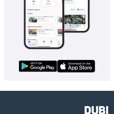
زخارف المحرك:
تم تقديم Hyundai i40 مع مجموعة من خيارات المحرك لتلبية مختلف 
تفضيلات ومتطلبات القيادة:
محركات Inline-4 الفعالة: يتميز i40 عادةً بمحركات Inline-4 سريعة 
الاستجابة وفعالة ، مما يوفر توازنًا بين الطاقة وكفاءة الوقود مناسبة 
للتنقلات اليومية والرحلات البرية الطويلة.
المتغيرات التوربينية: أدخلت بعض الأجيال متغيرات الشحن التوربيني 
لأولئك الذين يسعون إلى تعزيز القوة والأداء.
:
صيانة
يتضمن الحفاظ على هيونداي i40 في الإمارات العربية المتحدة خدمة 
وصيانة منتظمة لضمان الموثوقية والأداء. تشمل مهام الصيانة الروتينية 