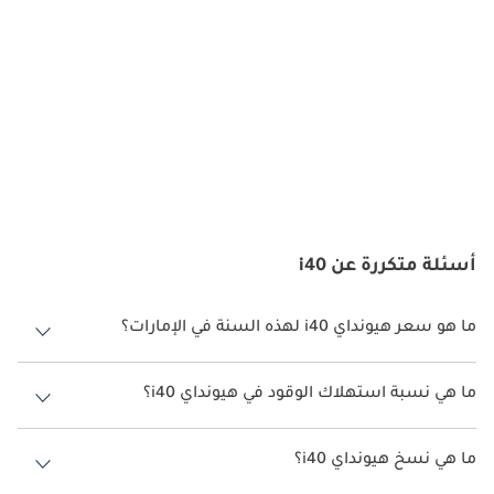
المتحدة:
كابينة فسيحة: ضمنت هيونداي أن i40 يوفر مساحة داخلية واسعة ، 
تستوعب الركاب والبضائع بشكل مريح.
مواد متميزة: أدى استخدام مواد عالية الجودة ، بما في ذلك الأسطح 
الناعمة والمفروشات الجلدية المتاحة ، إلى خلق بيئة مقصورة راقية 
وراقية.
أنظمة المعلومات والترفيه: تواكب i40 التوقعات التقنية للسائقين في 
أسئلة متكررة عن i40
الإمارات العربية المتحدة من خلال تقديم أنظمة معلومات وترفيه 
متقدمة وشاشات تعمل باللمس واتصال الهواتف الذكية والملاحة.
ما هو سعر هيونداي i40 لهذه السنة في الإمارات؟
هيونداي i40 لهذه السنة في الإمارات هو TBD.
ميزات السلامة:
ما هي نسبة استهلاك الوقود في هيونداي i40؟
اقترحت الشركة المصنعة أن تكون نسبة توفير استهلاك الوقود لسيارة
السلامة هي مصدر قلق كبير في الإمارات العربية المتحدة ، وقد أدرجت 
هيونداي i40 هو TBD.
ما هي نسخ هيونداي i40؟
هيونداي i40 العديد من ميزات السلامة لتلبية المعايير العالية: