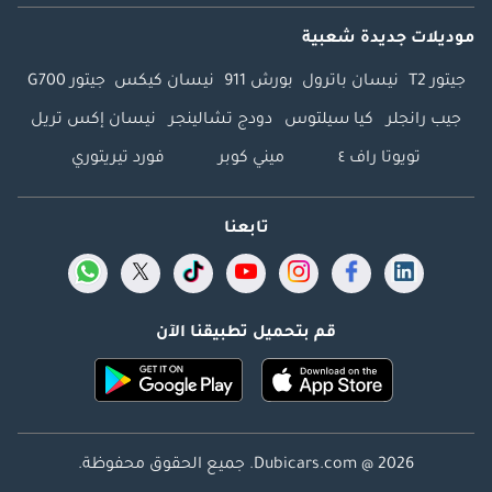
خلال رحلتها في الإمارات العربية المتحدة ، اكتسبت هيونداي i40 سمعة 
موديلات جديدة شعبية
لكونها سيارة عائلية موثوقة وعملية وأنيقة ، تلبي احتياجات السائقين 
الإماراتيين وعائلاتهم.
جيتور T2
نيسان باترول
بورش 911
نيسان كيكس
جيتور G700
جيب رانجلر
كيا سيلتوس
دودج تشالينجر
نيسان إكس تريل
تويوتا راف ٤
ميني كوبر
فورد تيريتوري
تابعنا
قم بتحميل تطبيقنا الآن
Dubicars.com @ 2026. جميع الحقوق محفوظة.