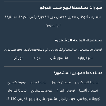
نيسان ألتيما: تعج ألتيما بمقاعدها المريحة وخيارات المحرك القوية 
والاقتصاد الجيد في استهلاك الوقود.
سيارات مستعملة
للبيع
حسب الموقع
الإمارات
أبوظبي
العين
عجمان
دبي
الفجيرة
رأس الخيمة
الشارقة
Mazda6: يجمع عرض Mazda بين المناولة الرياضية والمواد الداخلية 
الراقية ومجموعة نقل الحركة الفعالة.
أم القيوين
فورد فيوجن: يوفر فيوجن رحلة مريحة وميزات تقنية سهلة الاستخدام 
مستعملة الماركة المشهورة
ومجموعة من مجموعات نقل الحركة.
تويوتا
مرسيدس بنز
نسيام
لكزس
بي ام دبليو
فورد
لاند روفر
هيونداي
فولكس واجن باسات: يوفر باسات كابينة مريحة وواسعة ، إلى جانب 
شيفروليه
متسوبيشي
هوندا
بورش
الأداء القوي والهندسة الألمانية.
مستعملة الموديل المشهورة
كيا أوبتيما: تقدم Kia's Optima نقطة سعر جذابة ونظام معلومات 
وترفيه سهل الاستخدام وتصميم داخلي مريح.
تويوتا لاند كروزر
نيسان باترول
تويوتا برادو
تويوتا كامري
نيسان ألتيما
تويوتا راف 4
فورد موستانج
تويوتا كورولا
شيفروليه ماليبو: تشتهر ماليبو بركوبها المريح وكابينة واسعة ومجموعة 
من ميزات السلامة المتقدمة.
تويوتا هيلوكس
جيب رانجلر
متسوبيشي باجيرو
لكزس LS 430