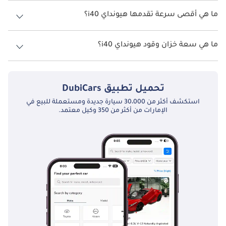
نسخ هيونداي i40 هي .
ما هي أقصى سرعة تقدمها هيونداي i40؟
الوسائد الهوائية: تأتي طرازات i40 الحديثة مزودة بوسائد هوائية متعددة 
، بما في ذلك الوسائد الهوائية الأمامية والجانبية والستارية ، مما يضمن 
السرعة القصوى هيونداي i40 هي TBD.
حماية شاملة في حالة حدوث تصادم.
ما هي سعة خزان وقود هيونداي i40؟
تبلغ سعة خزان الوقود في هيونداي i40 TBD.
الفرامل المضادة للقفل (ABS): تعزز تقنية ABS التحكم في الكبح ، 
وهي ضرورية بشكل خاص للحفاظ على الاستقرار في ظروف الطريق 
تحميل تطبيق
DubiCars
المتنوعة في الإمارات العربية المتحدة.
استكشف أكثر من 30،000 سيارة جديدة ومستعملة للبيع في
الإمارات من أكثر من 350 وكيل معتمد.
التحكم الإلكتروني بالثبات (ESC): يساعد ESC السائقين في الحفاظ 
على التحكم أثناء الانزلاق أو فقدان الجر ، وهي ميزة قيمة في التغيرات 
الجوية المفاجئة.
أنظمة مساعدة السائق المتقدمة (ADAS): تضمنت بعض طرازات i40 
الحديثة ميزات ADAS مثل التحكم التكيفي في ثبات السرعة ، 
ومساعدة في الحفاظ على المسار ، والكبح التلقائي في حالات 
الطوارئ.