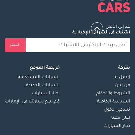
تغييرات الزيت ، وعمليات فحص الفرامل ، وتناوب الإطارات ، وفحص 
المكونات الأساسية مثل المحرك ، وناقل الحركة ، والتعليق. نظرًا لمناخ 
الإمارات الحار والجاف ، هناك حاجة إلى اهتمام خاص لأنظمة التبريد 
وتكييف الهواء في i40.
عد إلى الأعلى
اشترك في نشراتنا الإخبارية
المنافسون في التفاصيل:
انضم
في سوق السيارات التنافسية في الإمارات العربية المتحدة ، واجهت 
هيونداي i40 منافسة من مختلف الشركات المصنعة المحلية والدولية. 
شركة
خريطة الموقع
يشمل المنافسون البارزون:
إتصل بنا
السيارات المستعملة
من نحن
السيارات الجديدة
تويوتا كامري: تشتهر كامري بموثوقيتها ، وتوفر ركوبًا مريحًا وسمعة 
الشروط والأحكام
أخبار السيارات
للمتانة.
السياسة الخاصة
قم ببيع سيارتك في الإمارات
تسجيل دخول
هوندا أكورد: تتميز أكورد بتصميمها الداخلي الفسيح وميزاتها التقنية 
اعلن معنا
المتقدمة والأداء السلس.
تجار السيارات