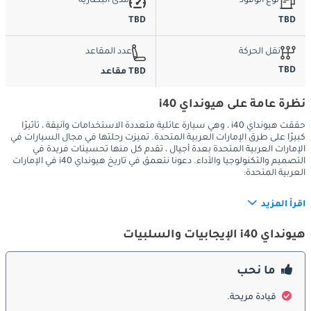
نوع الوقود
مدى البطارية
TBD
TBD
نقل الحركة
عدد المقاعد
TBD
TBD مقاعد
نظرة عامة على هيونداي i40
حققت هيونداي i40 ، وهي سيارة عائلية متعددة الاستخدامات وأنيقة ، تأثيرًا
كبيرًا على طرق الإمارات العربية المتحدة. تميزت رحلتها في مجال السيارات في
الإمارات العربية المتحدة بعدة أجيال ، تقدم كل منها تحسينات فريدة في
التصميم والتكنولوجيا والأداء. دعونا نتعمق في تاريخ هيونداي i40 في الإمارات
العربية المتحدة:
اقرأ المزيد
:
الخارج
هيونداي i40 الإيجابيات والسلبيات
أعجبت هيونداي i40 باستمرار السائقين الإماراتيين بتصميمها الخارجي 
ما نحب
الأنيق والحديث. على مر الأجيال ، تطورت لتلبية التفضيلات الجمالية 
قيادة مريحة.
المتغيرة والاحتياجات الوظيفية: