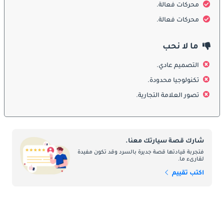
محركات فعالة.
صورة ظلية مبسطة: حافظت i40 على صورة ظلية مبسطة لتعزيز 
محركات فعالة.
الديناميكا الهوائية وكفاءة الوقود ، مما يعكس أهمية القيادة الفعالة في 
الإمارات العربية المتحدة.
ما لا نحب
التصميم عادي.
Stylish Grille: قامت Hyundai بانتظام بتحديث تصميم الشبكة الأمامية 
، بدءًا من التطور الدقيق إلى الرياضة الجريئة ، مما يضمن أنها تجذب 
تكنولوجيا محدودة.
مجموعة واسعة من السائقين.
تصور العلامة التجارية.
إضاءة مميزة: يتميز i40 بمصابيح أمامية لافتة للنظر وتصميمات إضاءة 
خلفية ، غالبًا ما تتضمن تقنية LED متقدمة لتحسين الرؤية والأناقة.
شارك قصة سيارتك معنا.
فتجربة قيادتها قصة جديرة بالسرد وقد تكون مفيدة
لقارىء ما.
الداخلية:
اكتب تقييم
داخل Hyundai i40 ، وجد سائقو الإمارات العربية المتحدة الراحة 
والعملية والتكنولوجيا المتقدمة. تطورت المناطق الداخلية لتلبية 
احتياجات ورغبات سائقي السيارات الحديثين في الإمارات العربية 