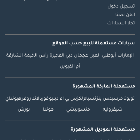
تسجيل دخول
اعلن معنا
تجار السيارات
سيارات مستعملة
للبيع
حسب الموقع
الإمارات
أبوظبي
العين
عجمان
دبي
الفجيرة
رأس الخيمة
الشارقة
أم القيوين
مستعملة الماركة المشهورة
تويوتا
مرسيدس بنز
نسيام
لكزس
بي ام دبليو
فورد
لاند روفر
هيونداي
شيفروليه
متسوبيشي
هوندا
بورش
مستعملة الموديل المشهورة