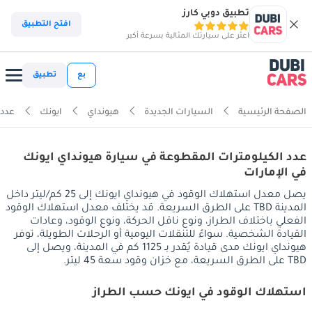
تطبيق دوبي كارز
افتح التطبيق
اعثر على سيارتك المثالية بسرعة أكبر
بع
تطبيق
الصفحة الرئيسية
السيارات الجديدة
هيونداي
ايونك
عدد 
عدد الكيلومترات المقطوعة في سيارة هيونداي ايونك
في الإمارات
يصل معدل استهلاك الوقود في هيونداي ايونك إلى 25 كم/ليتر داخل
المدينة TBD على الطرق السريعة. قد يختلف معدل استهلاك الوقود
الفعلي باختلاف الطراز، ونوع ناقل الحركة، ونوع الوقود، وعادات
القيادة الشخصية. سواءً للتنقلات اليومية أو الرحلات الطويلة، توفر
هيونداي ايونك مدى قيادة يُقدر بـ 1125 كم في المدينة، ويصل إلى
TBD على الطرق السريعة، مع خزان وقود سعة 45 ليتر.
استهلاك الوقود في ايونك حسب الطراز