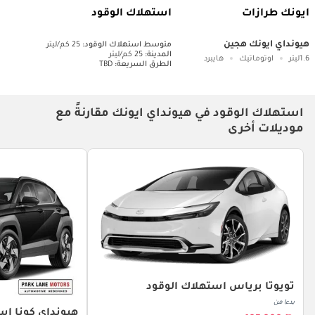
ايونك طرازات
استهلاك الوقود
هيونداي ايونك هجين
متوسط ​​استهلاك الوقود:
25 كم/ليتر
المدينة:
25 كم/ليتر
1.6ليتر
اوتوماتيك
هايبرد
الطرق السريعة:
TBD
استهلاك الوقود في هيونداي ايونك مقارنةً مع
موديلات أخرى
تويوتا برياس استهلاك الوقود
بدءا من
هيونداي كونا اس