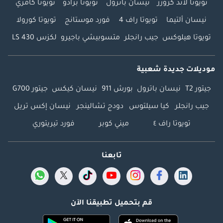
تويوتا لاند كروزر
نيسان باترول
تويوتا برادو
تويوتا كامري
نيسان ألتيما
تويوتا راف 4
فورد موستانج
تويوتا كورولا
تويوتا هيلوكس
جيب رانجلر
متسوبيشي باجيرو
لكزس LS 430
موديلات جديدة شعبية
جيتور T2
نيسان باترول
بورش 911
نيسان كيكس
جيتور G700
جيب رانجلر
كيا سيلتوس
دودج تشالينجر
نيسان إكس تريل
تويوتا راف ٤
ميني كوبر
فورد تيريتوري
تابعنا
قم بتحميل تطبيقنا الآن