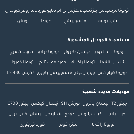
تويوتا
مرسيدس بنز
نسيام
لكزس
بي ام دبليو
فورد
لاند روفر
هيونداي
شيفروليه
متسوبيشي
هوندا
بورش
مستعملة الموديل المشهورة
تويوتا لاند كروزر
نيسان باترول
تويوتا برادو
تويوتا كامري
نيسان ألتيما
تويوتا راف 4
فورد موستانج
تويوتا كورولا
تويوتا هيلوكس
جيب رانجلر
متسوبيشي باجيرو
لكزس LS 430
موديلات جديدة شعبية
جيتور T2
نيسان باترول
بورش 911
نيسان كيكس
جيتور G700
جيب رانجلر
كيا سيلتوس
دودج تشالينجر
نيسان إكس تريل
تويوتا راف ٤
ميني كوبر
فورد تيريتوري