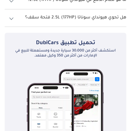
ما هو نظام الدفع في هيونداي سوناتا 2.5L (177HP)؟
نظام الدفع في هيونداي سوناتا Front Wheel Drive 2.5L (177HP).
هل تحوي هيونداي سوناتا 2.5L (177HP) فتحة سقف؟
نعم توفر هيونداي سوناتا 2.5L (177HP) فتحة السقف كخيار.
تحميل تطبيق
DubiCars
استكشف أكثر من 30،000 سيارة جديدة ومستعملة للبيع في
الإمارات من أكثر من 350 وكيل معتمد.