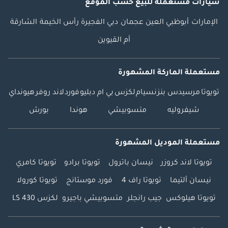
سيارات مستعملة
للبيع
حسب الموقع
الإمارات
أبوظبي
العين
عجمان
دبي
الفجيرة
رأس الخيمة
الشارقة
أم القيوين
مستعملة الماركة المشهورة
تويوتا
مرسيدس بنز
نسيام
لكزس
بي ام دبليو
فورد
لاند روفر
هيونداي
شيفروليه
متسوبيشي
هوندا
بورش
مستعملة الموديل المشهورة
تويوتا لاند كروزر
نيسان باترول
تويوتا برادو
تويوتا كامري
نيسان ألتيما
تويوتا راف 4
فورد موستانج
تويوتا كورولا
تويوتا هيلوكس
جيب رانجلر
متسوبيشي باجيرو
لكزس LS 430