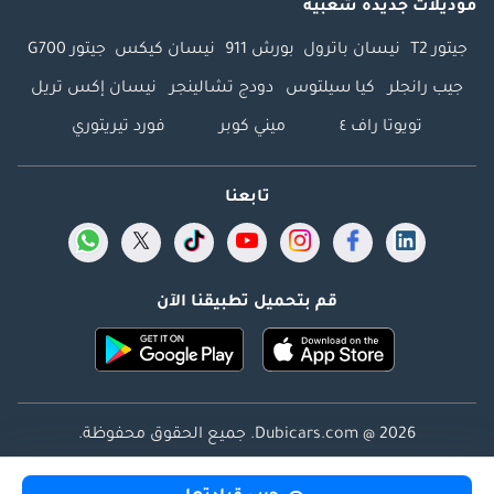
موديلات جديدة شعبية
جيتور T2
نيسان باترول
بورش 911
نيسان كيكس
جيتور G700
جيب رانجلر
كيا سيلتوس
دودج تشالينجر
نيسان إكس تريل
تويوتا راف ٤
ميني كوبر
فورد تيريتوري
تابعنا
قم بتحميل تطبيقنا الآن
Dubicars.com @ 2026. جميع الحقوق محفوظة.
العنوان: 2114 ، برج شذى ، المدينة الإعلامية ، دبي ، الإمارات