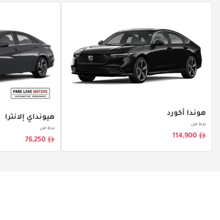
هوندا أكورد
هيونداي إلانترا
بدءا من
بدءا من
114,900
76,250