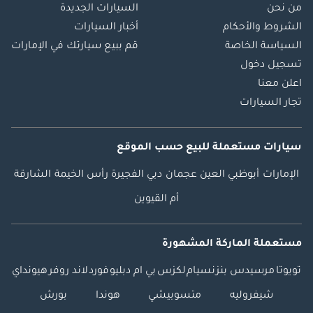
من نحن
السيارات الجديدة
الشروط والأحكام
أخبار السيارات
السياسة الخاصة
قم ببيع سيارتك في الإمارات
تسجيل دخول
اعلن معنا
تجار السيارات
سيارات مستعملة
للبيع
حسب الموقع
الإمارات
أبوظبي
العين
عجمان
دبي
الفجيرة
رأس الخيمة
الشارقة
أم القيوين
مستعملة الماركة المشهورة
تويوتا
مرسيدس بنز
نسيام
لكزس
بي ام دبليو
فورد
لاند روفر
هيونداي
شيفروليه
متسوبيشي
هوندا
بورش