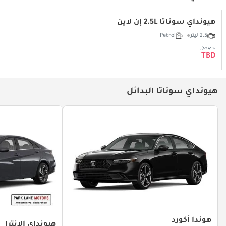
هيونداي سوناتا 2.5L إن لاين
2.5 ليتر
Petrol
بدءا من
TBD
هيونداي سوناتا البدائل
هوندا أكورد
هيونداي إلانترا