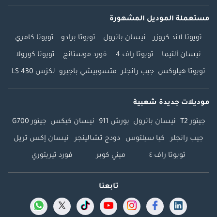
مستعملة الموديل المشهورة
تويوتا لاند كروزر
نيسان باترول
تويوتا برادو
تويوتا كامري
نيسان ألتيما
تويوتا راف 4
فورد موستانج
تويوتا كورولا
تويوتا هيلوكس
جيب رانجلر
متسوبيشي باجيرو
لكزس LS 430
موديلات جديدة شعبية
جيتور T2
نيسان باترول
بورش 911
نيسان كيكس
جيتور G700
جيب رانجلر
كيا سيلتوس
دودج تشالينجر
نيسان إكس تريل
تويوتا راف ٤
ميني كوبر
فورد تيريتوري
تابعنا