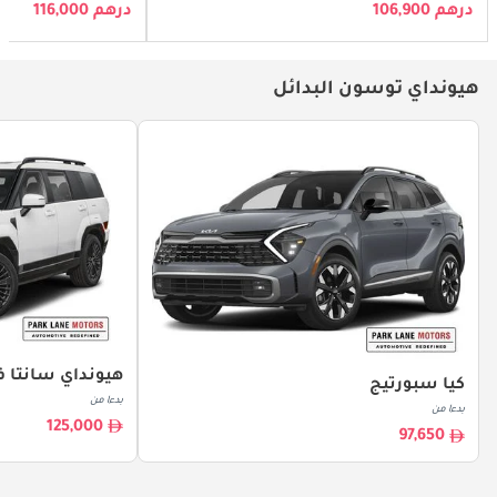
درهم 106,900
درهم 116,000
هيونداي توسون البدائل
هيونداي سانتا ف
كيا سبورتيج
بدءا من
بدءا من
125,000
97,650