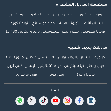
مستعملة الموديل المشهورة
تويوتا لاند كروزر
نيسان باترول
تويوتا برادو
تويوتا كامري
نيسان ألتيما
تويوتا راف 4
فورد موستانج
تويوتا كورولا
تويوتا هيلوكس
جيب رانجلر
متسوبيشي باجيرو
لكزس LS 430
موديلات جديدة شعبية
جيتور T2
نيسان باترول
بورش 911
نيسان كيكس
جيتور G700
جيب رانجلر
كيا سيلتوس
دودج تشالينجر
نيسان إكس تريل
تويوتا راف ٤
ميني كوبر
فورد تيريتوري
تابعنا