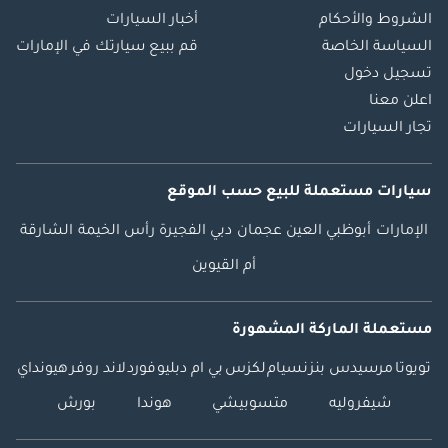
الشروط والأحكام
أخبار السيارات
السياسة الخاصة
قم ببيع سيارتك في الإمارات
تسجيل دخول
اعلن معنا
تجار السيارات
سيارات مستعملة
للبيع
حسب الموقع
الإمارات
أبوظبي
العين
عجمان
دبي
الفجيرة
رأس الخيمة
الشارقة
أم القيوين
مستعملة الماركة المشهورة
تويوتا
مرسيدس بنز
نسيام
لكزس
بي ام دبليو
فورد
لاند روفر
هيونداي
شيفروليه
متسوبيشي
هوندا
بورش