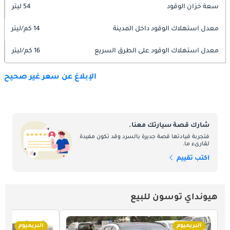
سعة خزان الوقود
54 ليتر
معدل استهلاك الوقود داخل المدينة
14 كم/ليتر
معدل استهلاك الوقود على الطرق السريع
16 كم/ليتر
الإبلاغ عن سعر غير صحيح
شارك قصة سيارتك معنا.
فتجربة قيادتها قصة جديرة بالسرد وقد تكون مفيدة
لقارىء ما.
اكتب تقييم
هيونداي توسون للبيع
البريميوم
البريميوم