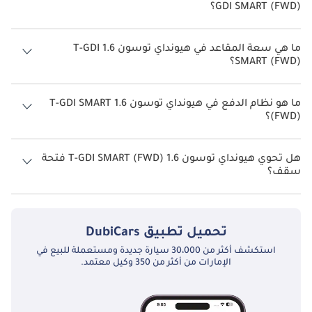
GDI SMART (FWD)؟
يبلغ معدل استهلاك الوقود المقترح من الشركة المصنعة لسيارة هيونداي
توسون 2026 من 11 كم/ليتر - 14 كم/ليتر.
ما هي سعة المقاعد في هيونداي توسون 1.6 T-GDI
SMART (FWD)؟
تتسع هيونداي توسون 1.6 T-GDI SMART (FWD) لأ 5 أشخاص.
ما هو نظام الدفع في هيونداي توسون 1.6 T-GDI SMART
(FWD)؟
نظام الدفع في هيونداي توسون Front Wheel Drive 1.6 T-GDI SMART (FWD).
هل تحوي هيونداي توسون 1.6 T-GDI SMART (FWD) فتحة
سقف؟
نعم توفر هيونداي توسون 1.6 T-GDI SMART (FWD) فتحة السقف كخيار.
تحميل تطبيق
DubiCars
استكشف أكثر من 30،000 سيارة جديدة ومستعملة للبيع في
الإمارات من أكثر من 350 وكيل معتمد.