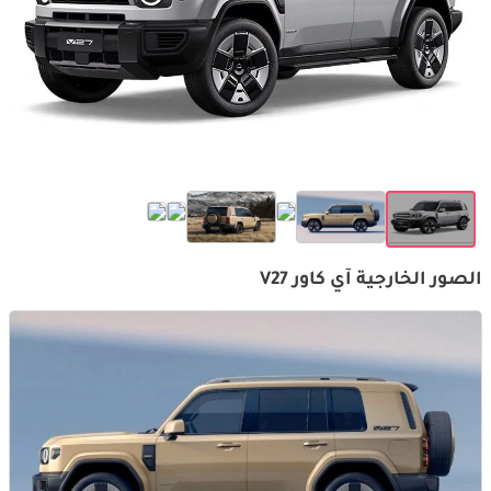
الصور الخارجية آي كاور V27