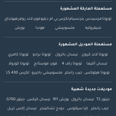
مستعملة الماركة المشهورة
تويوتا
مرسيدس بنز
نسيام
لكزس
بي ام دبليو
فورد
لاند روفر
هيونداي
شيفروليه
متسوبيشي
هوندا
بورش
مستعملة الموديل المشهورة
تويوتا لاند كروزر
نيسان باترول
تويوتا برادو
تويوتا كامري
نيسان ألتيما
تويوتا راف 4
فورد موستانج
تويوتا كورولا
تويوتا هيلوكس
جيب رانجلر
متسوبيشي باجيرو
لكزس LS 430
موديلات جديدة شعبية
جيتور T2
نيسان باترول
بورش 911
نيسان كيكس
جيتور G700
جيب رانجلر
كيا سيلتوس
دودج تشالينجر
نيسان إكس تريل