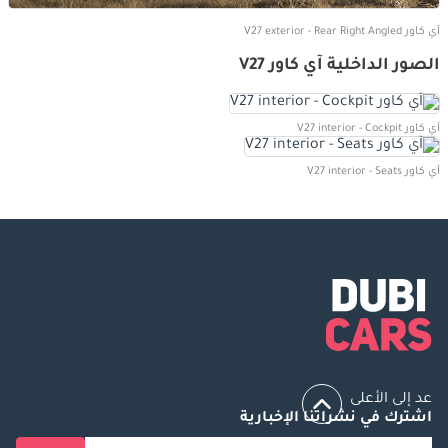
آي كاور V27 exterior - Rear Right Angled
الصور الداخلية آي كاور V27
آي كاور V27 interior - Cockpit
آي كاور V27 interior - Seats
عد إلى الأعلى
اشترك في نشراتنا الإخبارية