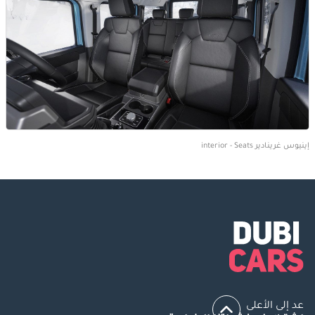
إينيوس غرينادير interior - Seats
عد إلى الأعلى