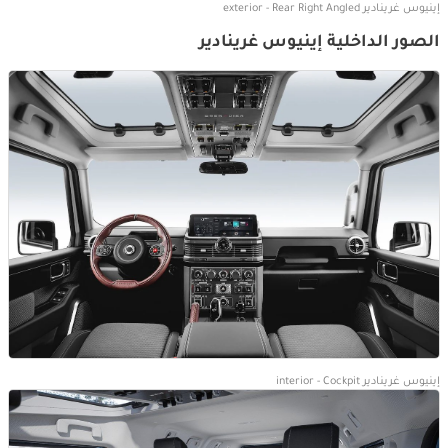
إينيوس غرينادير exterior - Rear Right Angled
الصور الداخلية إينيوس غرينادير
إينيوس غرينادير interior - Cockpit