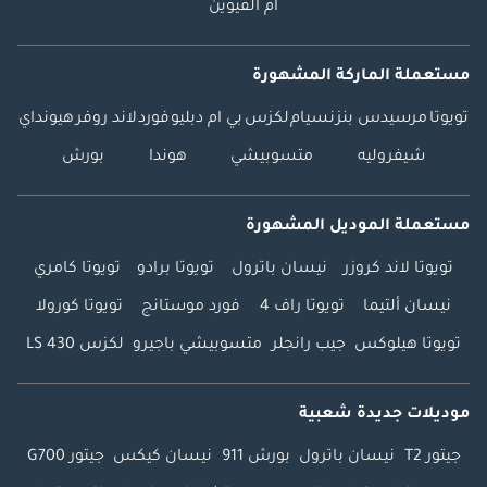
أم القيوين
مستعملة الماركة المشهورة
تويوتا
مرسيدس بنز
نسيام
لكزس
بي ام دبليو
فورد
لاند روفر
هيونداي
شيفروليه
متسوبيشي
هوندا
بورش
مستعملة الموديل المشهورة
تويوتا لاند كروزر
نيسان باترول
تويوتا برادو
تويوتا كامري
نيسان ألتيما
تويوتا راف 4
فورد موستانج
تويوتا كورولا
تويوتا هيلوكس
جيب رانجلر
متسوبيشي باجيرو
لكزس LS 430
موديلات جديدة شعبية
جيتور T2
نيسان باترول
بورش 911
نيسان كيكس
جيتور G700