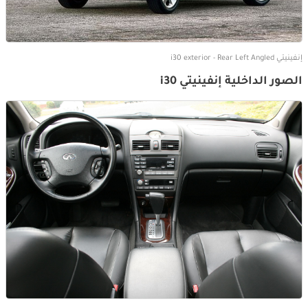
إنفينيتي i30 exterior - Rear Left Angled
الصور الداخلية إنفينيتي i30