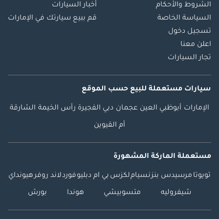
الشروط والأحكام
أخبار السيارات
السياسة الخاصة
قم ببيع سيارتك في الإمارات
تسجيل دخول
اعلن معنا
تجار السيارات
سيارات مستعملة
للبيع
حسب الموقع
الإمارات
أبوظبي
العين
عجمان
دبي
الفجيرة
رأس الخيمة
الشارقة
أم القيوين
مستعملة الماركة المشهورة
تويوتا
مرسيدس بنز
نسيام
لكزس
بي ام دبليو
فورد
لاند روفر
هيونداي
شيفروليه
متسوبيشي
هوندا
بورش