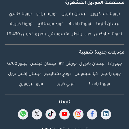
مستعملة الموديل المشهورة
تويوتا لاند كروزر
نيسان باترول
تويوتا برادو
تويوتا كامري
نيسان ألتيما
تويوتا راف 4
فورد موستانج
تويوتا كورولا
تويوتا هيلوكس
جيب رانجلر
متسوبيشي باجيرو
لكزس LS 430
موديلات جديدة شعبية
جيتور T2
نيسان باترول
بورش 911
نيسان كيكس
جيتور G700
جيب رانجلر
كيا سيلتوس
دودج تشالينجر
نيسان إكس تريل
تويوتا راف ٤
ميني كوبر
فورد تيريتوري
تابعنا