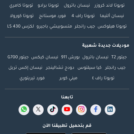
تويوتا لاند كروزر
نيسان باترول
تويوتا برادو
تويوتا كامري
نيسان ألتيما
تويوتا راف 4
فورد موستانج
تويوتا كورولا
تويوتا هيلوكس
جيب رانجلر
متسوبيشي باجيرو
لكزس LS 430
موديلات جديدة شعبية
جيتور T2
نيسان باترول
بورش 911
نيسان كيكس
جيتور G700
جيب رانجلر
كيا سيلتوس
دودج تشالينجر
نيسان إكس تريل
تويوتا راف ٤
ميني كوبر
فورد تيريتوري
تابعنا
قم بتحميل تطبيقنا الآن