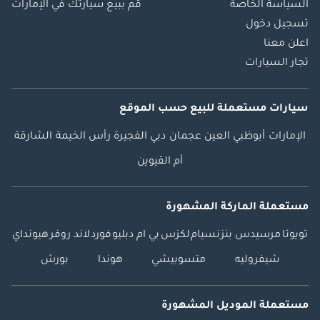
السياسة الخاصة
قم ببيع سيارتك في الإمارات
تسجيل دخول
اعلن معنا
تجار السيارات
سيارات مستعملة
للبيع
حسب الموقع
الإمارات
أبوظبي
العين
عجمان
دبي
الفجيرة
رأس الخيمة
الشارقة
أم القيوين
مستعملة الماركة المشهورة
تويوتا
مرسيدس بنز
نسيام
لكزس
بي ام دبليو
فورد
لاند روفر
هيونداي
شيفروليه
متسوبيشي
هوندا
بورش
مستعملة الموديل المشهورة