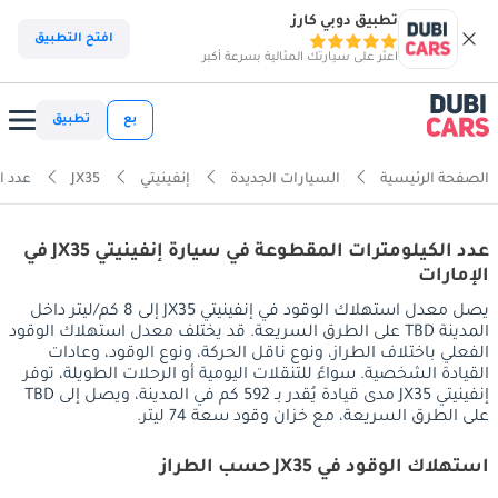
تطبيق دوبي كارز
افتح التطبيق
اعثر على سيارتك المثالية بسرعة أكبر
بع
تطبيق
الصفحة الرئيسية
السيارات الجديدة
إنفينيتي
JX35
عدد ا
عدد الكيلومترات المقطوعة في سيارة إنفينيتي JX35 في
الإمارات
يصل معدل استهلاك الوقود في إنفينيتي JX35 إلى 8 كم/ليتر داخل
المدينة TBD على الطرق السريعة. قد يختلف معدل استهلاك الوقود
الفعلي باختلاف الطراز، ونوع ناقل الحركة، ونوع الوقود، وعادات
القيادة الشخصية. سواءً للتنقلات اليومية أو الرحلات الطويلة، توفر
إنفينيتي JX35 مدى قيادة يُقدر بـ 592 كم في المدينة، ويصل إلى TBD
على الطرق السريعة، مع خزان وقود سعة 74 ليتر.
استهلاك الوقود في JX35 حسب الطراز