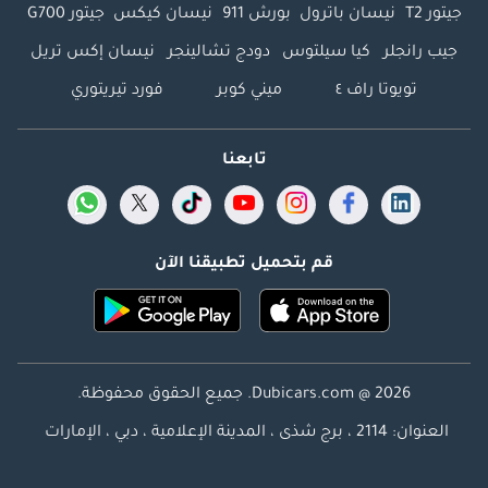
جيتور T2
نيسان باترول
بورش 911
نيسان كيكس
جيتور G700
جيب رانجلر
كيا سيلتوس
دودج تشالينجر
نيسان إكس تريل
تويوتا راف ٤
ميني كوبر
فورد تيريتوري
تابعنا
قم بتحميل تطبيقنا الآن
Dubicars.com @ 2026. جميع الحقوق محفوظة.
العنوان: 2114 ، برج شذى ، المدينة الإعلامية ، دبي ، الإمارات