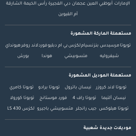
الإمارات
أبوظبي
العين
عجمان
دبي
الفجيرة
رأس الخيمة
الشارقة
أم القيوين
مستعملة الماركة المشهورة
تويوتا
مرسيدس بنز
نسيام
لكزس
بي ام دبليو
فورد
لاند روفر
هيونداي
شيفروليه
متسوبيشي
هوندا
بورش
مستعملة الموديل المشهورة
تويوتا لاند كروزر
نيسان باترول
تويوتا برادو
تويوتا كامري
نيسان ألتيما
تويوتا راف 4
فورد موستانج
تويوتا كورولا
تويوتا هيلوكس
جيب رانجلر
متسوبيشي باجيرو
لكزس LS 430
موديلات جديدة شعبية