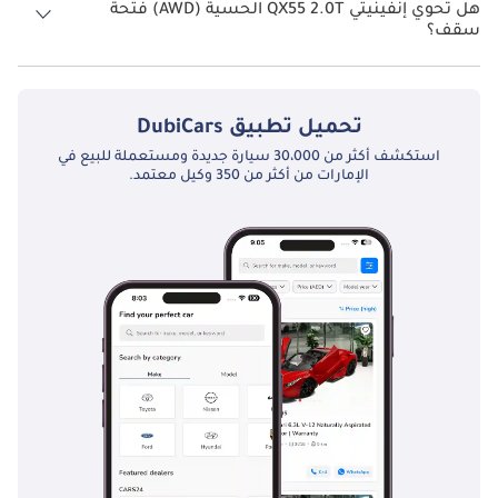
هل تحوي إنفينيتي QX55 2.0T الحسية (AWD) فتحة
سقف؟
نعم توفر إنفينيتي QX55 2.0T الحسية (AWD) فتحة السقف كخيار.
تحميل تطبيق
DubiCars
استكشف أكثر من 30،000 سيارة جديدة ومستعملة للبيع في
الإمارات من أكثر من 350 وكيل معتمد.