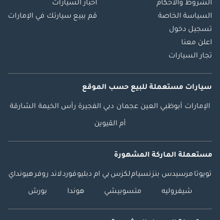
الشروط والأحكام
أخبار السيارات
السياسة الخاصة
قم ببيع سيارتك في الإمارات
تسجيل دخول
اعلن معنا
تجار السيارات
سيارات مستعملة
للبيع
حسب الموقع
الإمارات
أبوظبي
العين
عجمان
دبي
الفجيرة
رأس الخيمة
الشارقة
أم القيوين
مستعملة الماركة المشهورة
تويوتا
مرسيدس بنز
نسيام
لكزس
بي ام دبليو
فورد
لاند روفر
هيونداي
شيفروليه
متسوبيشي
هوندا
بورش