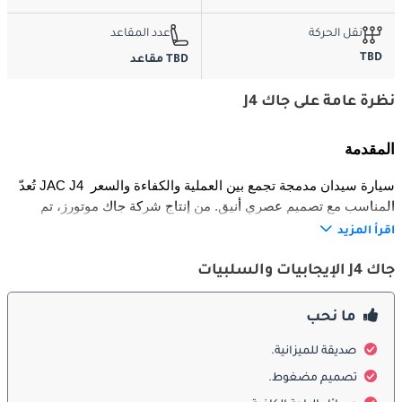
نقل الحركة
عدد المقاعد
TBD
TBD مقاعد
نظرة عامة على جاك J4
المقدمة
تُعدّ JAC J4 سيارة سيدان مدمجة تجمع بين العملية والكفاءة والسعر 
المناسب مع تصميم عصري أنيق. من إنتاج شركة جاك موتورز، تم 
تطويرها لتلبية احتياجات السائقين داخل المدن الباحثين عن سيارة 
اقرأ المزيد
اقتصادية وموثوقة للاستخدام اليومي. تقدم J4 تجربة قيادة سلسة 
واستهلاكاً ممتازاً للوقود ومقصورة مريحة مزودة بتقنيات متقدمة لفئتها. 
جاك J4 الإيجابيات والسلبيات
وبفضل تصميمها الخارجي الأنيق ومحركها الاقتصادي وسعرها 
التنافسي، تعد خياراً متكاملاً في فئة سيارات السيدان المدمجة.
ما نحب
الخارج
صديقة للميزانية.
تصميم مضغوط.
يتميّز التصميم الخارجي لـ JAC J4 بخطوط انسيابية أنيقة تعزز الشكل 