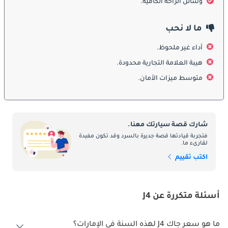
الديناميكي والأداء الهوائي. تحتوي الواجهة الأمامية على شبكة كرومية 
وسائل الراحة الكافية.
أنيقة ومصابيح أمامية بعدسات إسقاطية مع أضواء نهارية بتقنية LED. 
تمنح الخطوط الجانبية الانسيابية السيارة مظهراً عصرياً، بينما يضفي 
ما لا نحب
التصميم الخلفي المزود بمصابيح ممتدة مظهراً راقياً ومتناسقاً. كما 
تضيف الجنوط المعدنية والمرايا بلون الهيكل لمسة من الفخامة إلى 
أداء غير ملحوظ.
مظهرها الخارجي المتوازن.
هيبة العلامة التجارية محدودة.
متوسط ميزات الأمان.
الداخل
تقدّم المقصورة الداخلية في JAC J4 بيئة مريحة ومجهزة بعناية لتوفير 
تجربة قيادة مريحة. المقاعد مصممة بشكل داعم ومغطاة بمواد عالية 
شارك قصة سيارتك معنا.
الجودة من القماش أو الجلد حسب الفئة. لوحة العدادات عملية وسهلة 
فتجربة قيادتها قصة جديرة بالسرد وقد تكون مفيدة
الاستخدام، وتحتوي على شاشة معلومات رقمية ونظام ترفيهي يعمل 
لقارىء ما.
باللمس مع اتصال بلوتوث وUSB. توفر المقصورة مساحة جيدة للأرجل 
اكتب تقييم
والرأس لكل من الركاب الأماميين والخلفيين، بينما يقلل العزل الصوتي 
الداخلي من ضوضاء الطريق لتجربة قيادة أكثر هدوءاً.
ميزات السلامة
أسئلة متكررة عن J4
تركز JAC J4 على السلامة من خلال تجهيزها بمجموعة من الأنظمة 
ما هو سعر جاك J4 لهذه السنة في الإمارات؟
الأساسية لحماية السائق والركاب. تشمل الأنظمة وسائد هوائية أمامية 