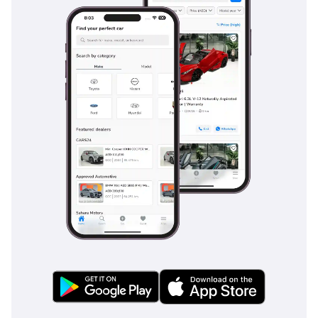
الميكانيكي وتوفر قطع غيارها. توفر شبكة خدمات جاك المتنامية دعماً 
فنياً سهلاً ومباشراً. تضمن الصيانة الدورية مثل تغيير الزيت والفلاتر بقاء 
السيارة في حالة مثالية. وبفضل محركها الموثوق ومكوناتها المتينة، 
تعتبر خياراً اقتصادياً طويل الأمد للمالكين الباحثين عن تكلفة تشغيل 
منخفضة وأداء مستقر.
المنافسون
تنافس JAC J4 سيارات السيدان المدمجة مثل 
تويوتا يارس
 و
هيونداي 
أكسنت
 و
نيسان صني
. وعلى الرغم من أن هذه الطرازات تتمتع بتاريخ 
أطول، إلا أن J4 تقدم مواصفات منافسة بسعر أقل. تبرز بتوازنها بين 
التصميم العصري والعملية والسعر المناسب، مما يجعلها خياراً مميزاً 
للمشترين الباحثين عن القيمة دون التضحية بالجودة.