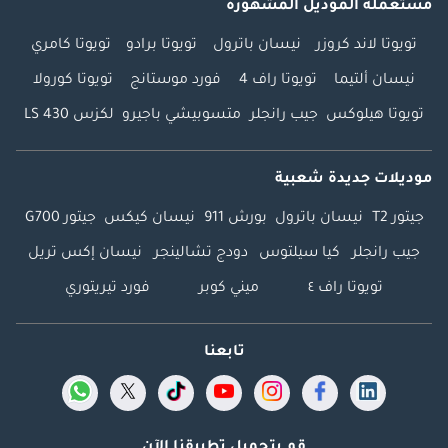
مستعملة الموديل المشهورة
تويوتا لاند كروزر
نيسان باترول
تويوتا برادو
تويوتا كامري
نيسان ألتيما
تويوتا راف 4
فورد موستانج
تويوتا كورولا
تويوتا هيلوكس
جيب رانجلر
متسوبيشي باجيرو
لكزس LS 430
موديلات جديدة شعبية
جيتور T2
نيسان باترول
بورش 911
نيسان كيكس
جيتور G700
جيب رانجلر
كيا سيلتوس
دودج تشالينجر
نيسان إكس تريل
تويوتا راف ٤
ميني كوبر
فورد تيريتوري
تابعنا