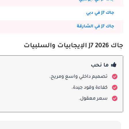
جاك J7 في دبي
الديكورات المحرك
جاك J7 في الشارقة
والرحلات الطويلة.
جاك J7 2026 الإيجابيات والسلبيات
صيانة
ما نحب
تصميم داخلي واسع ومريح.
الأصلية لمالكي J7.
كفاءة وقود جيدة.
سعر معقول.
المنافسون بالتفصيل
الاعتماد عليها. بالإضافة إلى ذلك ، تقدم هوندا سيفيك ، بتصميمها الرياضي وديناميكيات القيادة الجذابة ، خيارًا تنافسيًا في فئة سيارات السيدان المدمجة.