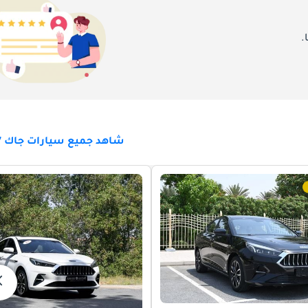
يصل أحدث جيل من JAC J7 إلى الإمارات العربية المتحدة كسيارة سيدان مدمجة أنيقة و
.
سلامة الأساسية ، وخيارات المحرك الفعالة ، وسهولة الصيانة ، تقدم J7 خيارًا جذابًا لعشاق سي
السيدان. تركيز JAC على الأسلوب والأداء والقدرة على تحمل التكاليف يجعل J7 خيارًا متميزًا للسائقي
ميزانية مناسبة لقيادتهم اليومية. مع دخول J7 سوق الإمارات العربية المتحدة التنافسي ، فإنها تستعد لجذب قلوب السائقين الباحثين 
شاهد جميع سيارات جاك J7 للبيع