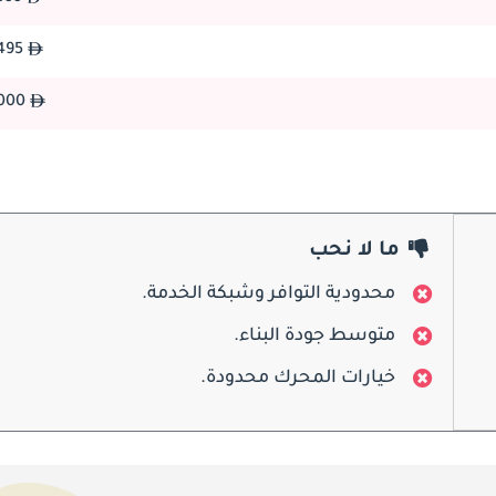
26,495
تحت غطاء المحرك ، تقدم JAC J7 مجموعة من خيارات المحرك الفعالة والقادرة لتلبية تفضيلات القياد
25,000
إلى خيارات الشحن التوربيني التي توفر أداءً مناسبًا ، تحقق J7 توازنًا بين الطاقة والاقتصاد في استهلاك الوقود ، مما يجعلها مناسبة للقيا
ما لا نحب
يعد امتلاك AC J7
الروتينية والخدمة مريحة وفعالة من حيث التكلفة. توفر مراكز الخدمة المعتمدة من JAC في جميع أنحاء الإمارات العربية المتحدة دعم الخبر
محدودية التوافر وشبكة الخدمة.
متوسط جودة البناء.
خيارات المحرك محدودة.
كسيارة سيدان مدمجة ، تواجه JAC J7 منافسة في سوق الإمارات العربية المتحدة. تقدم منافسات مثل Hyundai Elantra 