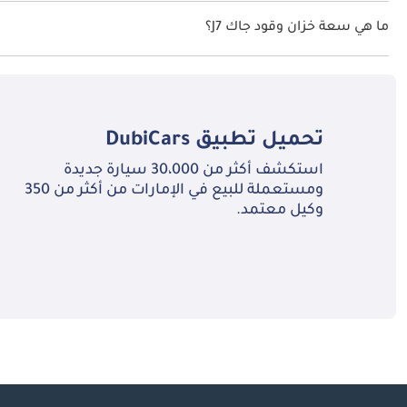
السرعة القصوى جاك J7 هي TBD.
ما هي سعة خزان وقود جاك J7؟
تبلغ سعة خزان الوقود في جاك J7 TBD.
تحميل تطبيق
DubiCars
استكشف أكثر من 30،000 سيارة جديدة
ومستعملة للبيع في الإمارات من أكثر من 350
وكيل معتمد.