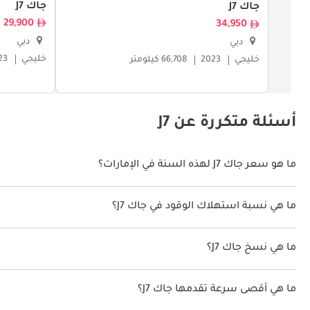
جاك J7
جاك J7
29,900
34,950
دبي
دبي
خليجي
23
خليجي
2023
66,708 كيلومتر
أسئلة متكررة عن J7
ما هو سعر جاك J7 لهذه السنة في الإمارات؟
جاك J7 لهذه السنة في الإمارات هو TBD.
ما هي نسبة استهلاك الوقود في جاك J7؟
اقترحت الشركة المصنعة أن تكون نسبة توفير استهلاك الوقود لسيارة جاك J7 هو TBD.
ما هي نسخ جاك J7؟
نسخ جاك J7 هي .
ما هي أقصى سرعة تقدمها جاك J7؟