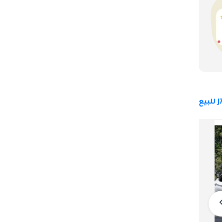
عملية ، لتواصل إرث أسلافها الناجحين. بفضل تصميمها الخارجي 
ارات 
ن الذين يبحثون عن سيارة سيدان موثوقة وذات 
عن رفيق متنوع 
جاك J7