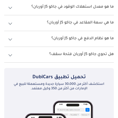
سعر جاكو J5 أوربان هو درهم 64,900.
ما هو معدل استهلاك الوقود في جاكو J5 أوربان؟
يبلغ معدل استهلاك الوقود المقترح من الشركة المصنعة لسيارة جاكو J5
2026 من 10كم/ليتر.
ما هي سعة المقاعد في جاكو J5 أوربان؟
تتسع جاكو J5 أوربان لأ 5 أشخاص.
ما هو نظام الدفع في جاكو J5 أوربان؟
نظام الدفع في جاكو J5 Front Wheel Drive أوربان.
هل تحوي جاكو J5 أوربان فتحة سقف؟
نعم توفر جاكو J5 أوربان فتحة السقف كخيار.
تحميل تطبيق
DubiCars
استكشف أكثر من 30،000 سيارة جديدة ومستعملة للبيع في
الإمارات من أكثر من 350 وكيل معتمد.