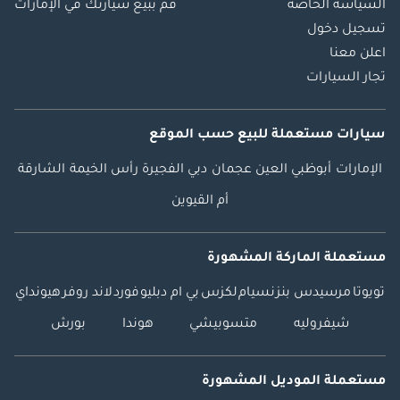
السياسة الخاصة
قم ببيع سيارتك في الإمارات
تسجيل دخول
اعلن معنا
تجار السيارات
سيارات مستعملة
للبيع
حسب الموقع
الإمارات
أبوظبي
العين
عجمان
دبي
الفجيرة
رأس الخيمة
الشارقة
أم القيوين
مستعملة الماركة المشهورة
تويوتا
مرسيدس بنز
نسيام
لكزس
بي ام دبليو
فورد
لاند روفر
هيونداي
شيفروليه
متسوبيشي
هوندا
بورش
مستعملة الموديل المشهورة