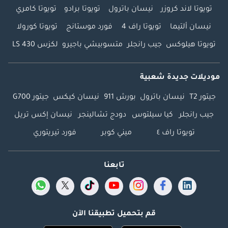
تويوتا لاند كروزر
نيسان باترول
تويوتا برادو
تويوتا كامري
نيسان ألتيما
تويوتا راف 4
فورد موستانج
تويوتا كورولا
تويوتا هيلوكس
جيب رانجلر
متسوبيشي باجيرو
لكزس LS 430
موديلات جديدة شعبية
جيتور T2
نيسان باترول
بورش 911
نيسان كيكس
جيتور G700
جيب رانجلر
كيا سيلتوس
دودج تشالينجر
نيسان إكس تريل
تويوتا راف ٤
ميني كوبر
فورد تيريتوري
تابعنا
قم بتحميل تطبيقنا الآن