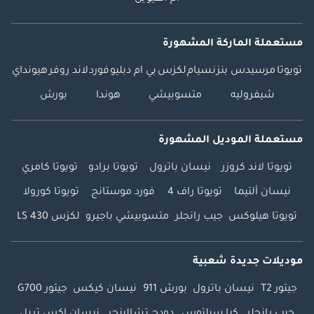
مستعملة الماركة المشهورة
تويوتا
مرسيدس بنز
نسيام
لكزس
بي ام دبليو
فورد
لاند روفر
هيونداي
شيفروليه
متسوبيشي
هوندا
بورش
مستعملة الموديل المشهورة
تويوتا لاند كروزر
نيسان باترول
تويوتا برادو
تويوتا كامري
نيسان ألتيما
تويوتا راف 4
فورد موستانج
تويوتا كورولا
تويوتا هيلوكس
جيب رانجلر
متسوبيشي باجيرو
لكزس LS 430
موديلات جديدة شعبية
جيتور T2
نيسان باترول
بورش 911
نيسان كيكس
جيتور G700
جيب رانجلر
كيا سيلتوس
دودج تشالينجر
نيسان إكس تريل