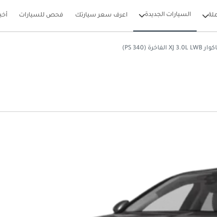
السيارات الجديدة
لة
اعرف سعر سيارتك
فحص للسيارات
أخب
XJ 3.0L LW الفاخرة (340 PS)