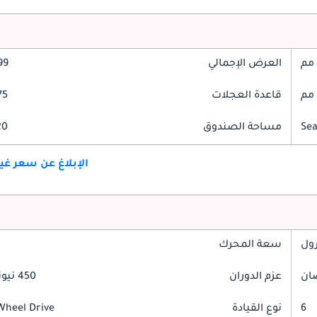
العرض الإجمالي
899
قاعدة العجلات
175
مساحة الصندوق
520 
الإبلاغ عن سعر غ
رول
سعة المحرك
عزم الدوران
450 نيوتن-متر
6
نوع القيادة
Wheel Drive