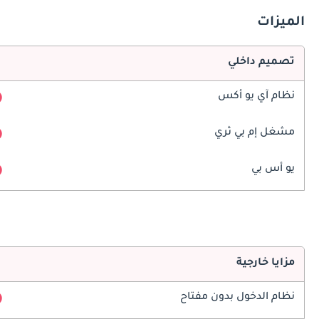
الميزات
تصميم داخلي
نظام آي يو أكس
مشغل إم بي ثري
يو أس بي
مزايا خارجية
نظام الدخول بدون مفتاح