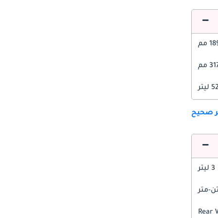
1 مم
3 مم
ليتر
ير صحيح
3 ليتر
Rear 