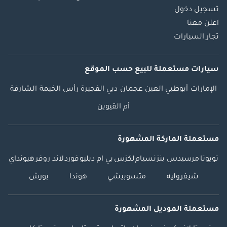
تسجيل دخول
اعلن معنا
تجار السيارات
سيارات مستعملة
للبيع
حسب الموقع
الإمارات
أبوظبي
العين
عجمان
دبي
الفجيرة
رأس الخيمة
الشارقة
أم القيوين
مستعملة الماركة المشهورة
تويوتا
مرسيدس بنز
نسيام
لكزس
بي ام دبليو
فورد
لاند روفر
هيونداي
شيفروليه
متسوبيشي
هوندا
بورش
مستعملة الموديل المشهورة