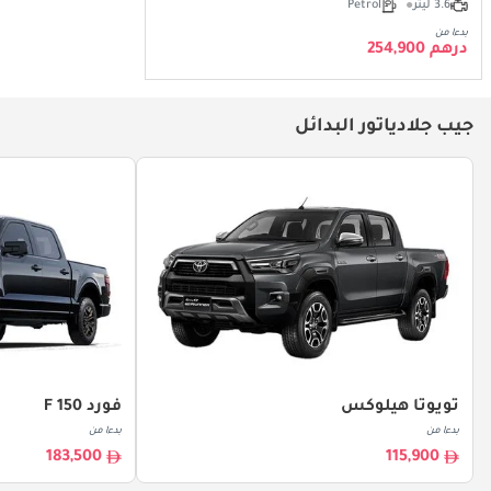
3.6 ليتر
Petrol
بدءا من
درهم 254,900
جيب جلادياتور البدائل
تويوتا هيلوكس
فورد F 150
بدءا من
بدءا من
183,500
115,900