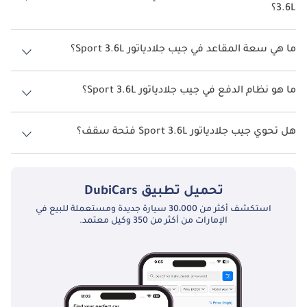
3.6L؟
يبلغ معدل استهلاك الوقود المقترح من الشركة المصنعة لسيارة جيب
جلادياتور 2026 من 7 كم/ليتر - 11 كم/ليتر.
ما هي سعة المقاعد في جيب جلادياتور Sport 3.6L؟
تتسع جيب جلادياتور Sport 3.6L لأ 5 أشخاص.
ما هو نظام الدفع في جيب جلادياتور Sport 3.6L؟
نظام الدفع في جيب جلادياتور Four Wheel Drive Sport 3.6L.
هل تحوي جيب جلادياتور Sport 3.6L فتحة سقف؟
نعم توفر جيب جلادياتور Sport 3.6L فتحة السقف كخيار.
تحميل تطبيق
DubiCars
استكشف أكثر من 30،000 سيارة جديدة ومستعملة للبيع في
الإمارات من أكثر من 350 وكيل معتمد.