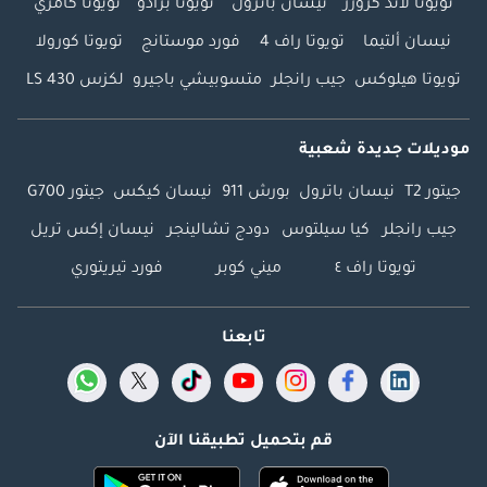
تويوتا لاند كروزر
نيسان باترول
تويوتا برادو
تويوتا كامري
نيسان ألتيما
تويوتا راف 4
فورد موستانج
تويوتا كورولا
تويوتا هيلوكس
جيب رانجلر
متسوبيشي باجيرو
لكزس LS 430
موديلات جديدة شعبية
جيتور T2
نيسان باترول
بورش 911
نيسان كيكس
جيتور G700
جيب رانجلر
كيا سيلتوس
دودج تشالينجر
نيسان إكس تريل
تويوتا راف ٤
ميني كوبر
فورد تيريتوري
تابعنا
قم بتحميل تطبيقنا الآن