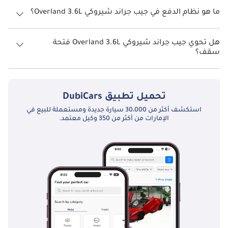
ما هو نظام الدفع في جيب جراند شيروكي Overland 3.6L؟
نظام الدفع في جيب جراند شيروكي Four Wheel Drive Overland 3.6L.
هل تحوي جيب جراند شيروكي Overland 3.6L فتحة
سقف؟
نعم توفر جيب جراند شيروكي Overland 3.6L فتحة السقف كخيار.
تحميل تطبيق
DubiCars
استكشف أكثر من 30،000 سيارة جديدة ومستعملة للبيع في
الإمارات من أكثر من 350 وكيل معتمد.