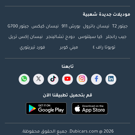
موديلات جديدة شعبية
جيتور T2
نيسان باترول
بورش 911
نيسان كيكس
جيتور G700
جيب رانجلر
كيا سيلتوس
دودج تشالينجر
نيسان إكس تريل
تويوتا راف ٤
ميني كوبر
فورد تيريتوري
تابعنا
قم بتحميل تطبيقنا الآن
Dubicars.com @ 2026. جميع الحقوق محفوظة.