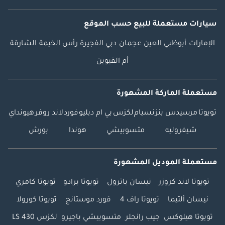
سيارات مستعملة
للبيع
حسب الموقع
الإمارات
أبوظبي
العين
عجمان
دبي
الفجيرة
رأس الخيمة
الشارقة
أم القيوين
مستعملة الماركة المشهورة
تويوتا
مرسيدس بنز
نسيام
لكزس
بي ام دبليو
فورد
لاند روفر
هيونداي
شيفروليه
متسوبيشي
هوندا
بورش
مستعملة الموديل المشهورة
تويوتا لاند كروزر
نيسان باترول
تويوتا برادو
تويوتا كامري
نيسان ألتيما
تويوتا راف 4
فورد موستانج
تويوتا كورولا
تويوتا هيلوكس
جيب رانجلر
متسوبيشي باجيرو
لكزس LS 430