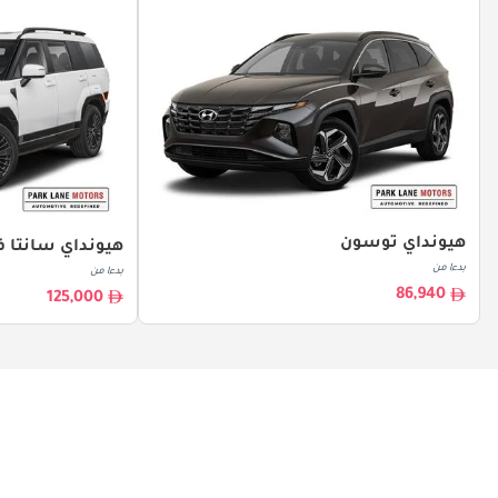
هيونداي توسون
هيونداي سانتا ف
بدءا من
بدءا من
86,940
125,000