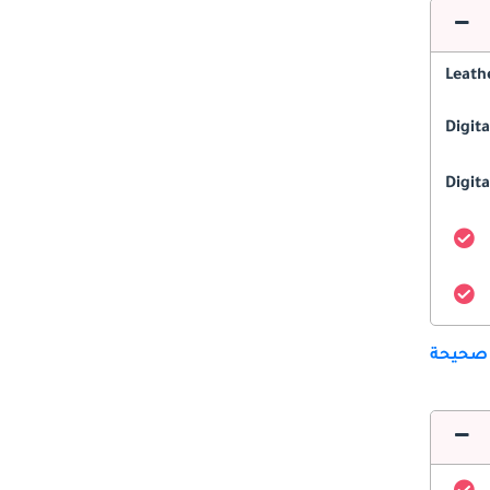
Leath
Digit
Digita
 صحيحة