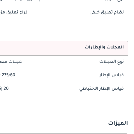
نظام تعليق خلفي
ذراع تعليق مز
العجلات والإطارات
نوع العجلات
عجلات معدن
قياس الإطار
275/60 R20
قياس الإطار الاحتياطي
20 إنش
الميزات