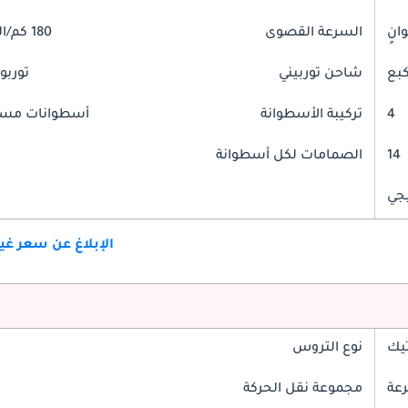
السرعة القصوى
180 كم/الساعة
شاحن توربيني
توربو
4
تركيبة الأسطوانة
أسطوانات مست
14
الصمامات لكل أسطوانة
جي
الإبلاغ عن سعر غ
تيك
نوع التروس
مجموعة نقل الحركة