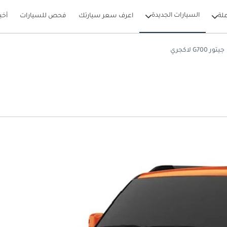
السيارات الجديدة
لة
اعرف سعر سيارتك
فحص للسيارات
أخب
جيتور G700 لاكجري