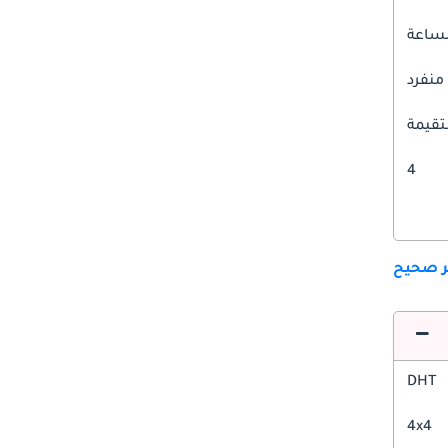
 منفرد
قيمة
4
ير صحيح
DHT
4x4