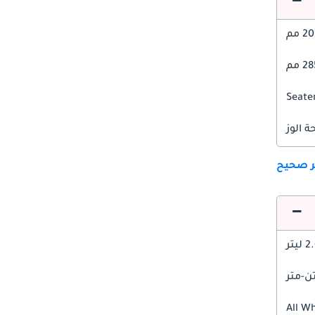
 مم
 مم
 الوز
ير صحيح
 ليتر
All W