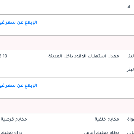
لا
الإبلاغ عن سعر غ
معدل استهلاك الوقود داخل المدينة
10 كم/ليتر
الإبلاغ عن سعر غ
واة
مكابح خلفية
مكابح قرصية 
ائي
نظام تعليق أمامي
ذراع تعليق 