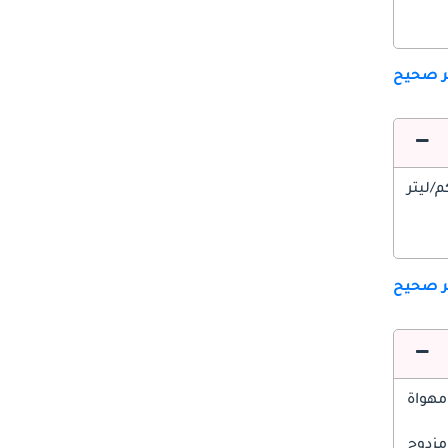
ير صحيح
ير صحيح
مهواة
مزدوج