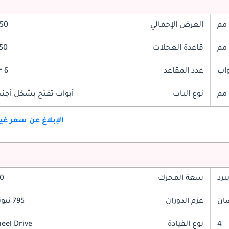
العرض الإجمالي
2050
قاعدة العجلات
2850
عدد المقاعد
6 Seater
نوع الباب
أبواب تفتح بشكل أجنحة
الإبلاغ عن سعر غ
برد
سعة المحرك
2.0
عزم الدوران
795 نيوتن-متر
4
نوع القيادة
heel Drive