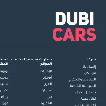
شركة
سيارات مستعملة
حسب
مستعم
الموقع
المش
إتصل بنا
الإمارات
تويوتا
من نحن
أبوظبي
مرسيد
الشروط والأحكام
العين
نسيام
السياسة الخاصة
عجمان
لكزس
تسجيل دخول
دبي
بي ام 
اعلن معنا
الفجيرة
فورد
تجار السيارات