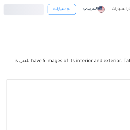
تسجيل دخول
العربية
ار السيارات
بع سيارتك
View the latest جيتور X90 بلس 2026 image gallery. جيتور X90 بلس have 5 images of its interior and exterior. Take a look at the Front, Rear and Side profiles. X90 بلس is