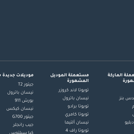
لة الماركة
مستعملة الموديل
موديلات جديدة 
هورة
المشهورة
جيتور T2
تويوتا لاند كروزر
نيسان باترول
س بنز
نيسان باترول
بورش 911
تويوتا برادو
نيسان كيكس
تويوتا كامري
جيتور G700
دبليو
نيسان ألتيما
جيب رانجلر
تويوتا راف 4
كيا سيلتوس