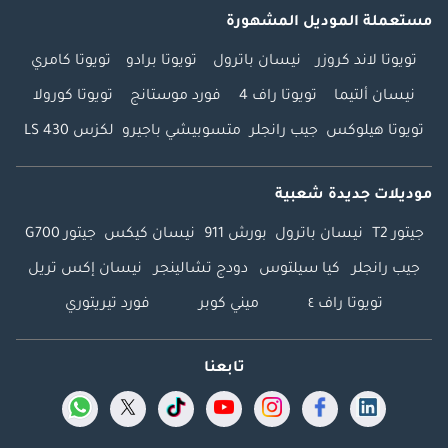
مستعملة الموديل المشهورة
تويوتا لاند كروزر
نيسان باترول
تويوتا برادو
تويوتا كامري
نيسان ألتيما
تويوتا راف 4
فورد موستانج
تويوتا كورولا
تويوتا هيلوكس
جيب رانجلر
متسوبيشي باجيرو
لكزس LS 430
موديلات جديدة شعبية
جيتور T2
نيسان باترول
بورش 911
نيسان كيكس
جيتور G700
جيب رانجلر
كيا سيلتوس
دودج تشالينجر
نيسان إكس تريل
تويوتا راف ٤
ميني كوبر
فورد تيريتوري
تابعنا