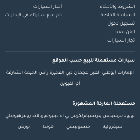
الشروط والأحكام
أخبار السيارات
السياسة الخاصة
قم ببيع سيارتك في الإمارات
تسجيل دخول
اعلن معنا
تجار السيارات
سيارات مستعملة
للبيع
حسب الموقع
الإمارات
أبوظبي
العين
عجمان
دبي
الفجيرة
رأس الخيمة
الشارقة
أم القيوين
مستعملة الماركة المشهورة
تويوتا
مرسيدس بنز
نسيام
لكزس
بي ام دبليو
فورد
لاند روفر
هيونداي
شيفروليه
متسوبيشي
هوندا
بورش