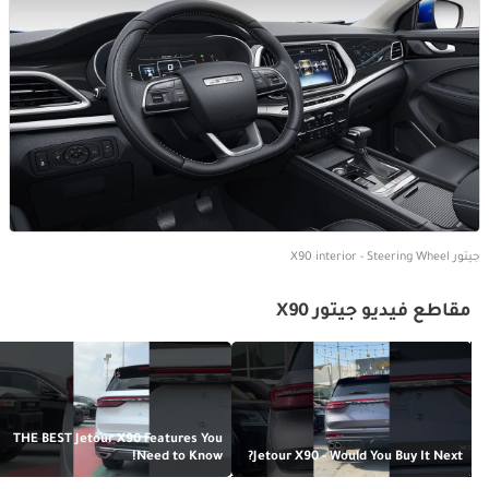
جيتور X90 interior - Steering Wheel
مقاطع فيديو جيتور X90
THE BEST Jetour X90 Features You
Need to Know!
Jetour X90 - Would You Buy It Next?