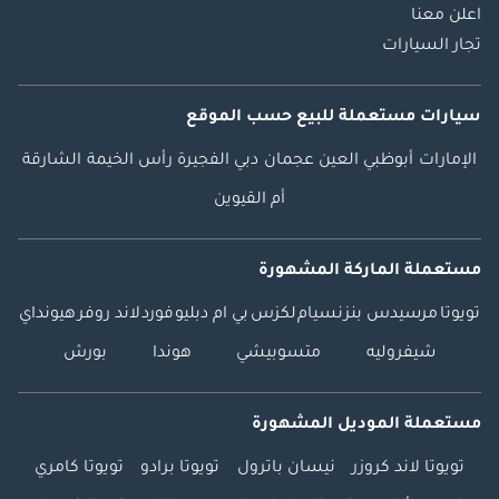
اعلن معنا
تجار السيارات
سيارات مستعملة
للبيع
حسب الموقع
الإمارات
أبوظبي
العين
عجمان
دبي
الفجيرة
رأس الخيمة
الشارقة
أم القيوين
مستعملة الماركة المشهورة
تويوتا
مرسيدس بنز
نسيام
لكزس
بي ام دبليو
فورد
لاند روفر
هيونداي
شيفروليه
متسوبيشي
هوندا
بورش
مستعملة الموديل المشهورة
تويوتا لاند كروزر
نيسان باترول
تويوتا برادو
تويوتا كامري