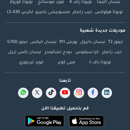
نيسان ألتيما
تويوتا راف 4
فورد موستانج
تويوتا كورولا
تويوتا هيلوكس
جيب رانجلر
متسوبيشي باجيرو
لكزس LS 430
موديلات جديدة شعبية
جيتور T2
نيسان باترول
بورش 911
نيسان كيكس
جيتور G700
جيب رانجلر
كيا سيلتوس
دودج تشالينجر
نيسان إكس تريل
تويوتا راف ٤
ميني كوبر
فورد تيريتوري
تابعنا
قم بتحميل تطبيقنا الآن