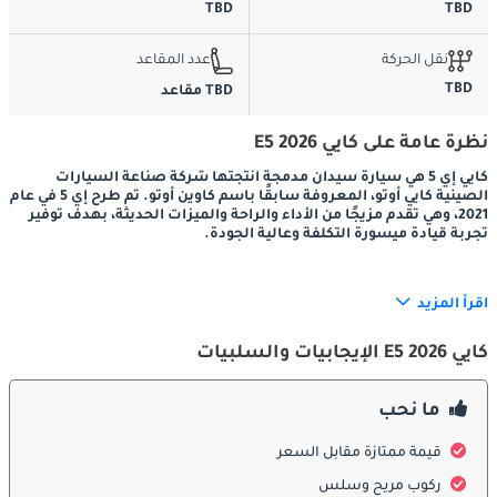
TBD
TBD
نقل الحركة
عدد المقاعد
TBD
TBD مقاعد
نظرة عامة على كايي E5 2026
كايي إي 5 هي سيارة سيدان مدمجة أنتجتها شركة صناعة السيارات
الصينية كايي أوتو، المعروفة سابقًا باسم كاوين أوتو. تم طرح إي 5 في عام
2021، وهي تقدم مزيجًا من الأداء والراحة والميزات الحديثة، بهدف توفير
تجربة قيادة ميسورة التكلفة وعالية الجودة.
خيارات الأداء والمحرك
اقرأ المزيد
كايي E5 2026 الإيجابيات والسلبيات
تحت الغطاء، تم تجهيز كايي إي 5 بمحرك بنزين رباعي الأسطوانات سعة
1.5 لتر بشاحن توربيني، يولد 115 كيلو وات (حوالي 156 حصانًا) و230 نيوتن متر
ما نحب
من عزم الدوران. يقترن هذا المحرك إما بناقل حركة يدوي بخمس سرعات
أو ناقل حركة متغير باستمرار بتسع سرعات (CVT)، مما يسمح للسيارة
بالتسارع من 0 إلى 100 كم/ساعة في حوالي 9.8 ثانية. تتميز إي 5 بالدفع
قيمة ممتازة مقابل السعر
بالعجلات الأمامية والتعليق المستقل، مما يساهم في تجربة قيادة
متوازنة وسريعة الاستجابة.
ركوب مريح وسلس