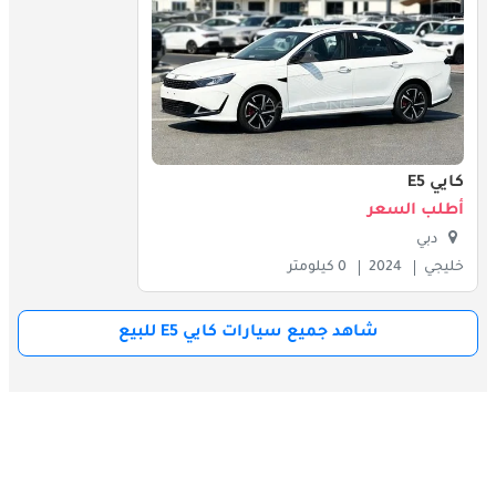
للهواتف الذكية.
شحن الهاتف المحمول اللاسلكي: يضمن بقاء الأجهزة قيد التشغيل دون
فوضى الكابلات.
مقعد السائق القابل للتعديل كهربائيًا: يسمح بأوضاع جلوس مخصصة
كايي E5
لتعزيز الراحة.
أطلب السعر
دبي
نظام الدخول بدون مفتاح: يوفر الراحة والأمان مع سهولة الوصول إلى
خليجي
2024
0 كيلومتر
السيارة.
شاهد جميع سيارات كايي E5 للبيع
تكييف الهواء الكهربائي: يضمن درجة حرارة مريحة للمقصورة لجميع
الركاب.
ميزات السلامة