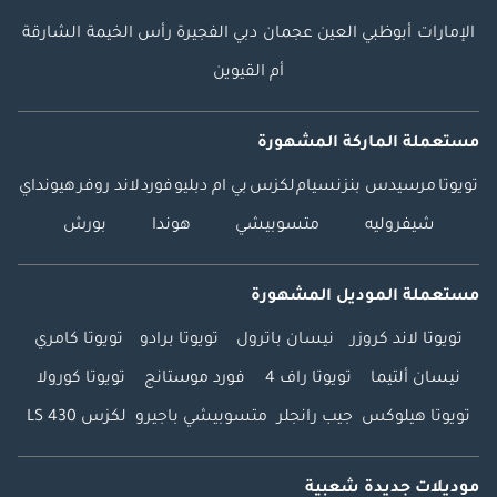
الإمارات
أبوظبي
العين
عجمان
دبي
الفجيرة
رأس الخيمة
الشارقة
أم القيوين
مستعملة الماركة المشهورة
تويوتا
مرسيدس بنز
نسيام
لكزس
بي ام دبليو
فورد
لاند روفر
هيونداي
شيفروليه
متسوبيشي
هوندا
بورش
مستعملة الموديل المشهورة
تويوتا لاند كروزر
نيسان باترول
تويوتا برادو
تويوتا كامري
نيسان ألتيما
تويوتا راف 4
فورد موستانج
تويوتا كورولا
تويوتا هيلوكس
جيب رانجلر
متسوبيشي باجيرو
لكزس LS 430
موديلات جديدة شعبية