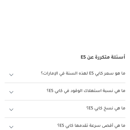
السلامة هي أولوية في E5، والتي تأتي مجهزة بـ:
هيكل جسم عالي القوة: يوفر حماية معززة في حالة الاصطدام.
عرض صورة بانورامية بزاوية 360 درجة: يساعد السائقين في المناورة وركن
السيارة من خلال توفير رؤية شاملة حول السيارة.
أسئلة متكررة عن E5
ست وسائد هوائية: تتضمن وسائد هوائية أمامية وجانبية وستارية لحماية
الركاب في أنواع مختلفة من الاصطدامات.
ما هو سعر كايي E5 لهذه السنة في الإمارات؟
كايي E5 لهذه السنة في الإمارات هو TBD.
برنامج الثبات الإلكتروني (ESP): يساعد في الحفاظ على التحكم في السيارة
أثناء ظروف القيادة الصعبة.
ما هي نسبة استهلاك الوقود في كايي E5؟
اقترحت الشركة المصنعة أن تكون نسبة توفير استهلاك الوقود لسيارة كايي
E5 هو TBD.
نظام مراقبة ضغط الإطارات (TPMS): ينبه السائق إلى أي تغييرات كبيرة
ما هي نسخ كايي E5؟
في ضغط الإطارات، مما يعزز السلامة والكفاءة.
نسخ كايي E5 هي .
ما هي أقصى سرعة تقدمها كايي E5؟