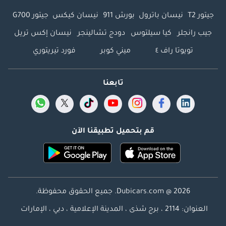
جيتور T2
نيسان باترول
بورش 911
نيسان كيكس
جيتور G700
جيب رانجلر
كيا سيلتوس
دودج تشالينجر
نيسان إكس تريل
تويوتا راف ٤
ميني كوبر
فورد تيريتوري
تابعنا
قم بتحميل تطبيقنا الآن
Dubicars.com @ 2026. جميع الحقوق محفوظة.
العنوان: 2114 ، برج شذى ، المدينة الإعلامية ، دبي ، الإمارات