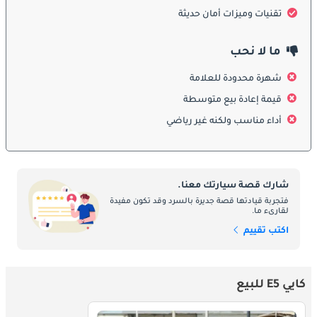
تقنيات وميزات أمان حديثة
التصميم الخارجي
ما لا نحب
شهرة محدودة للعلامة
تتميز إي 5 بتصميم خارجي أنيق وحديث، يتميز بهيكلها الانسيابي وشبكتها
الأمامية المميزة. تعمل مصابيح LED النهارية وفرجار الفرامل الأحمر على
قيمة إعادة بيع متوسطة
تعزيز مظهرها الرياضي، بينما توفر فتحة السقف الكهربائية وضعين
للفتح - الإمالة والفتح الكامل - لزيادة التهوية والشعور بالهواء الطلق.
أداء مناسب ولكنه غير رياضي
الميزات الداخلية
شارك قصة سيارتك معنا.
فتجربة قيادتها قصة جديرة بالسرد وقد تكون مفيدة
من الداخل، توفر Kaiyi E5 مقصورة مريحة ومتقدمة تقنيًا. تتضمن الميزات
لقارىء ما.
الداخلية الرئيسية:
اكتب تقييم
مقاعد رياضية جلدية: مصممة للراحة والدعم أثناء القيادة.
كايي E5 للبيع
شاشة تعمل باللمس متعددة الوسائط مقاس 10.25 بوصة: توفر إمكانية
الوصول إلى نظام المعلومات والترفيه، وتدعم CarPlay للتكامل السلس