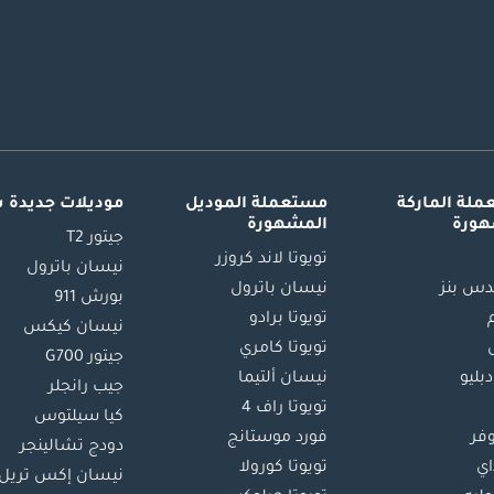
لة الماركة
مستعملة الموديل
موديلات جديدة 
هورة
المشهورة
جيتور T2
تويوتا لاند كروزر
نيسان باترول
س بنز
نيسان باترول
بورش 911
تويوتا برادو
نيسان كيكس
تويوتا كامري
جيتور G700
دبليو
نيسان ألتيما
جيب رانجلر
تويوتا راف 4
كيا سيلتوس
وفر
فورد موستانج
دودج تشالينجر
اي
تويوتا كورولا
نيسان إكس تريل