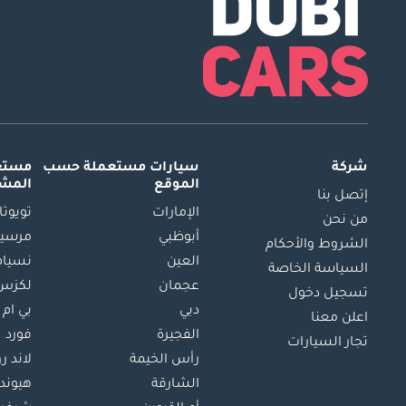
شركة
سيارات مستعملة
حسب
مستعم
الموقع
المش
إتصل بنا
الإمارات
تويوتا
من نحن
أبوظبي
مرسيد
الشروط والأحكام
العين
نسيام
السياسة الخاصة
عجمان
لكزس
تسجيل دخول
دبي
بي ام 
اعلن معنا
الفجيرة
فورد
تجار السيارات
رأس الخيمة
لاند ر
الشارقة
هيوند