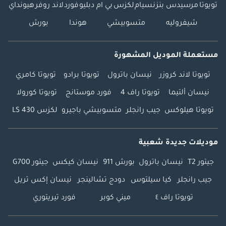
تويوتا
مرسيدس بنز
نسيام
لكزس
بي ام دبليو
فورد
لاند روفر
هيونداي
شيفروليه
متسوبيشي
هوندا
بورش
مستعملة الموديل المشهورة
تويوتا لاند كروزر
نيسان باترول
تويوتا برادو
تويوتا كامري
نيسان ألتيما
تويوتا راف 4
فورد موستانج
تويوتا كورولا
تويوتا هيلوكس
جيب رانجلر
متسوبيشي باجيرو
لكزس LS 430
موديلات جديدة شعبية
جيتور T2
نيسان باترول
بورش 911
نيسان كيكس
جيتور G700
جيب رانجلر
كيا سيلتوس
دودج تشالينجر
نيسان إكس تريل
تويوتا راف ٤
ميني كوبر
فورد تيريتوري