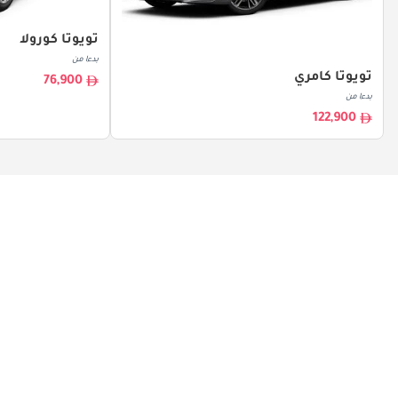
تويوتا كورولا
بدءا من
تويوتا كامري
76,900
بدءا من
122,900