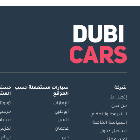
شركة
سيارات مستعملة
حسب
مستعم
الموقع
المش
إتصل بنا
الإمارات
تويوتا
من نحن
أبوظبي
مرسيد
الشروط والأحكام
العين
نسيام
السياسة الخاصة
عجمان
لكزس
تسجيل دخول
دبي
بي ام 