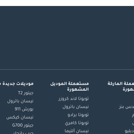
لة الماركة
مستعملة الموديل
موديلات جديدة 
هورة
المشهورة
جيتور T2
تويوتا لاند كروزر
نيسان باترول
س بنز
نيسان باترول
بورش 911
تويوتا برادو
نيسان كيكس
تويوتا كامري
جيتور G700
دبليو
نيسان ألتيما