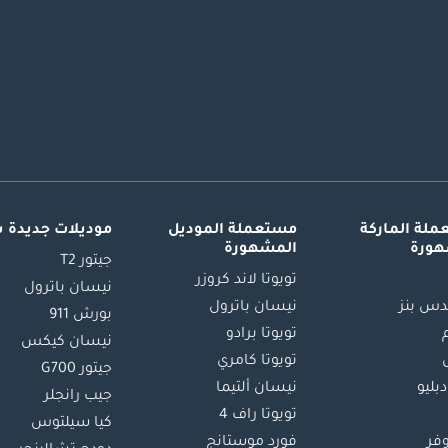
لة الماركة
مستعملة الموديل
موديلات جديدة 
هورة
المشهورة
جيتور T2
تويوتا لاند كروزر
نيسان باترول
س بنز
نيسان باترول
بورش 911
تويوتا برادو
نيسان كيكس
تويوتا كامري
جيتور G700
دبليو
نيسان ألتيما
جيب رانجلر
تويوتا راف 4
كيا سيلتوس
وفر
فورد موستانج