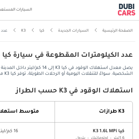
السيارات المستعم
الصفحة الرئيسية
السيارات الجديدة
كيا
K3
عدد ا
عدد الكيلومترات المقطوعة في سيارة كيا K3 في الإمارات
الشخصية. سواءً للتنقلات اليومية أو الرحلات الطويلة، توفر كيا K3 مدى قيادة يُقدر بـ 700 كم في المدينة، ويصل إلى 850 كم على الطرق السريعة، مع خزان وقود سعة 50 ليتر.
استهلاك الوقود في K3 حسب الطراز
K3 طرازات
متوسط ​​استهلا
كيا K3 1.6L MPi
16 كم/ليتر
1.6ليتر
اوتوماتيك
بترول