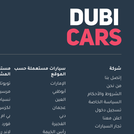
شركة
سيارات مستعملة
حسب
مستعم
الموقع
المش
إتصل بنا
الإمارات
تويوتا
من نحن
أبوظبي
مرسيد
الشروط والأحكام
العين
نسيام
السياسة الخاصة
عجمان
لكزس
تسجيل دخول
دبي
بي ام 
اعلن معنا
الفجيرة
فورد
تجار السيارات
رأس الخيمة
لاند ر