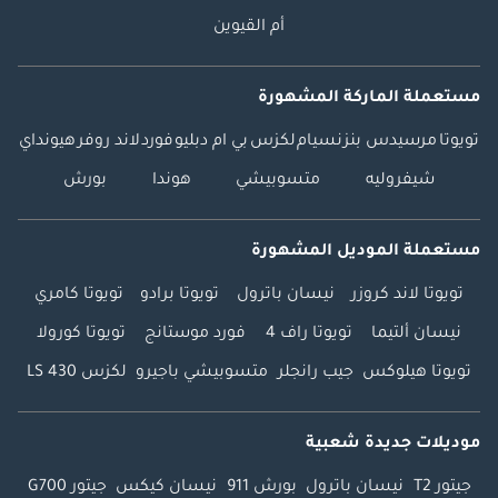
أم القيوين
مستعملة الماركة المشهورة
تويوتا
مرسيدس بنز
نسيام
لكزس
بي ام دبليو
فورد
لاند روفر
هيونداي
شيفروليه
متسوبيشي
هوندا
بورش
مستعملة الموديل المشهورة
تويوتا لاند كروزر
نيسان باترول
تويوتا برادو
تويوتا كامري
نيسان ألتيما
تويوتا راف 4
فورد موستانج
تويوتا كورولا
تويوتا هيلوكس
جيب رانجلر
متسوبيشي باجيرو
لكزس LS 430
موديلات جديدة شعبية
جيتور T2
نيسان باترول
بورش 911
نيسان كيكس
جيتور G700