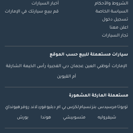
الشروط والأحكام
أخبار السيارات
السياسة الخاصة
قم ببيع سيارتك في الإمارات
تسجيل دخول
اعلن معنا
تجار السيارات
سيارات مستعملة
للبيع
حسب الموقع
الإمارات
أبوظبي
العين
عجمان
دبي
الفجيرة
رأس الخيمة
الشارقة
أم القيوين
مستعملة الماركة المشهورة
تويوتا
مرسيدس بنز
نسيام
لكزس
بي ام دبليو
فورد
لاند روفر
هيونداي
شيفروليه
متسوبيشي
هوندا
بورش