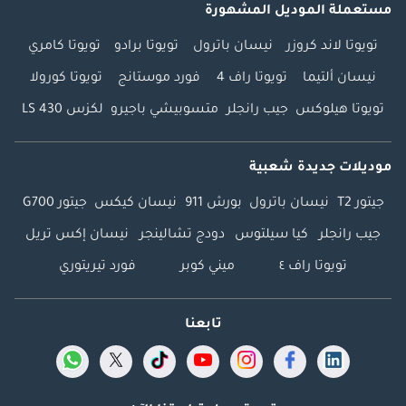
مستعملة الموديل المشهورة
تويوتا لاند كروزر
نيسان باترول
تويوتا برادو
تويوتا كامري
نيسان ألتيما
تويوتا راف 4
فورد موستانج
تويوتا كورولا
تويوتا هيلوكس
جيب رانجلر
متسوبيشي باجيرو
لكزس LS 430
موديلات جديدة شعبية
جيتور T2
نيسان باترول
بورش 911
نيسان كيكس
جيتور G700
جيب رانجلر
كيا سيلتوس
دودج تشالينجر
نيسان إكس تريل
تويوتا راف ٤
ميني كوبر
فورد تيريتوري
تابعنا