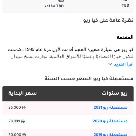
TBD
TBD مقاعد
نظرة عامة على كيا ريو
المقدمة
كيا ريو هي سيارة صغيرة الحجم قُدمت لأول مرة عام 1999، صُممت 
لتكون خيارًا اقتصاديًا وعمليًا للأسواق العالمية. توفرت بنسخ سيدان 
وهاتشباك، وتطورت عبر عدة أجيال شهدت تحسينات كبيرة في 
اقرأ المزيد
التصميم، التكنولوجيا، والأمان. أصبحت واحدة من أكثر طرازات كيا 
مبيعًا عالميًا، وجذبت المشترين ذوي الميزانيات المحدودة والعائلات 
مستعملة كيا ريو السعر حسب السنة
الصغيرة.
ريو سنوات
سعر البداية
الخارجية
مستعملة ريو 2021
26,000
شهد التصميم الخارجي لكيا ريو تحولًا من الشكل البسيط والمتواضع 
في الأجيال الأولى إلى تصميم أنيق وعصري في الأجيال الأحدث. تميزت 
مستعملة ريو 2020
29,999
بشبك "أنف النمر" الشهير من كيا، خطوط انسيابية، ومصابيح أمامية 
أنيقة منحتها مظهرًا عصريًا حضريًا. نسخ الهاتشباك ركزت على الطابع 
مستعملة ريو 2019
30,000