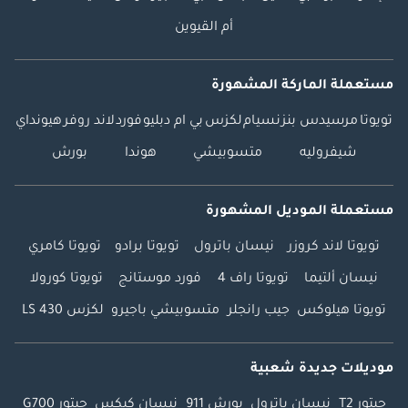
أم القيوين
مستعملة الماركة المشهورة
تويوتا
مرسيدس بنز
نسيام
لكزس
بي ام دبليو
فورد
لاند روفر
هيونداي
شيفروليه
متسوبيشي
هوندا
بورش
مستعملة الموديل المشهورة
تويوتا لاند كروزر
نيسان باترول
تويوتا برادو
تويوتا كامري
نيسان ألتيما
تويوتا راف 4
فورد موستانج
تويوتا كورولا
تويوتا هيلوكس
جيب رانجلر
متسوبيشي باجيرو
لكزس LS 430
موديلات جديدة شعبية
جيتور T2
نيسان باترول
بورش 911
نيسان كيكس
جيتور G700