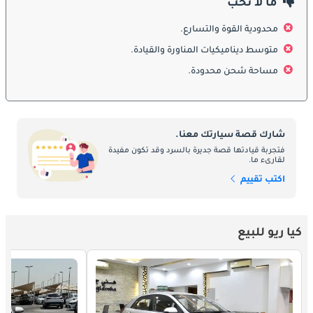
ما لا نحب
بنزين سعة 1.2 لتر، 1.4 لتر، و1.6 لتر، بالإضافة إلى نسخ ديزل في بعض 
المناطق. ارتبطت هذه المحركات بناقل حركة يدوي أو أوتوماتيكي، 
محدودية القوة والتسارع.
مضبوطة لتقديم كفاءة في استهلاك الوقود وملاءمة للقيادة داخل 
متوسط ديناميكيات المناورة والقيادة.
المدن. ركزت المحركات على الاقتصاد والاعتمادية، مما جعلها مثالية 
مساحة شحن محدودة.
للاستخدام اليومي.
الصيانة
تُعتبر صيانة ريو منخفضة التكلفة وسهلة، وهو أحد أبرز عوامل نجاحها. 
شارك قصة سيارتك معنا.
تتوفر قطع الغيار بسهولة، وبساطتها الميكانيكية جعلت الخدمة رخيصة. 
فتجربة قيادتها قصة جديرة بالسرد وقد تكون مفيدة
لقارىء ما.
النسخ الأحدث بتقنياتها المتقدمة تحتاج إلى فحوصات منتظمة للحفاظ 
اكتب تقييم
على الاعتمادية، لكنها بشكل عام سيارة عملية وموثوقة على المدى 
الطويل.
المنافسون
كيا ريو للبيع
تنافست كيا ريو مع سيارات صغيرة مثل تويوتا يارس، هوندا جاز/فيت، 
هيونداي أكسنت، وفورد فييستا. ورغم أن بعض المنافسين يتمتعون 
بسمعة أقوى، إلا أن ريو تميزت بالقيمة مقابل المال، التصميم العصري، 
وتعدد التجهيزات. بقيت خيارًا قويًا للمشترين الباحثين عن العملية 