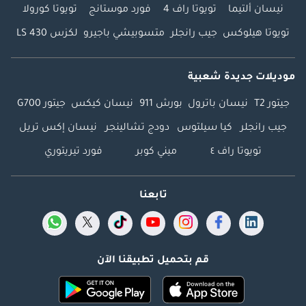
نيسان ألتيما
تويوتا راف 4
فورد موستانج
تويوتا كورولا
تويوتا هيلوكس
جيب رانجلر
متسوبيشي باجيرو
لكزس LS 430
موديلات جديدة شعبية
جيتور T2
نيسان باترول
بورش 911
نيسان كيكس
جيتور G700
جيب رانجلر
كيا سيلتوس
دودج تشالينجر
نيسان إكس تريل
تويوتا راف ٤
ميني كوبر
فورد تيريتوري
تابعنا
قم بتحميل تطبيقنا الآن