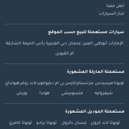
اعلن معنا
تجار السيارات
سيارات مستعملة
للبيع
حسب الموقع
الإمارات
أبوظبي
العين
عجمان
دبي
الفجيرة
رأس الخيمة
الشارقة
أم القيوين
مستعملة الماركة المشهورة
تويوتا
مرسيدس بنز
نسيام
لكزس
بي ام دبليو
فورد
لاند روفر
هيونداي
شيفروليه
متسوبيشي
هوندا
بورش
مستعملة الموديل المشهورة
تويوتا لاند كروزر
نيسان باترول
تويوتا برادو
تويوتا كامري