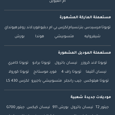
أم القيوين
مستعملة الماركة المشهورة
تويوتا
مرسيدس بنز
نسيام
لكزس
بي ام دبليو
فورد
لاند روفر
هيونداي
شيفروليه
متسوبيشي
هوندا
بورش
مستعملة الموديل المشهورة
تويوتا لاند كروزر
نيسان باترول
تويوتا برادو
تويوتا كامري
نيسان ألتيما
تويوتا راف 4
فورد موستانج
تويوتا كورولا
تويوتا هيلوكس
جيب رانجلر
متسوبيشي باجيرو
لكزس LS 430
موديلات جديدة شعبية
جيتور T2
نيسان باترول
بورش 911
نيسان كيكس
جيتور G700