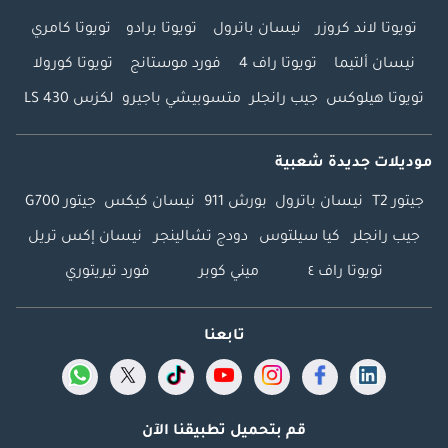
تويوتا لاند كروزر
نيسان باترول
تويوتا برادو
تويوتا كامري
نيسان ألتيما
تويوتا راف 4
فورد موستانج
تويوتا كورولا
تويوتا هيلوكس
جيب رانجلر
متسوبيشي باجيرو
لكزس LS 430
موديلات جديدة شعبية
جيتور T2
نيسان باترول
بورش 911
نيسان كيكس
جيتور G700
جيب رانجلر
كيا سيلتوس
دودج تشالينجر
نيسان إكس تريل
تويوتا راف ٤
ميني كوبر
فورد تيريتوري
تابعنا
قم بتحميل تطبيقنا الآن