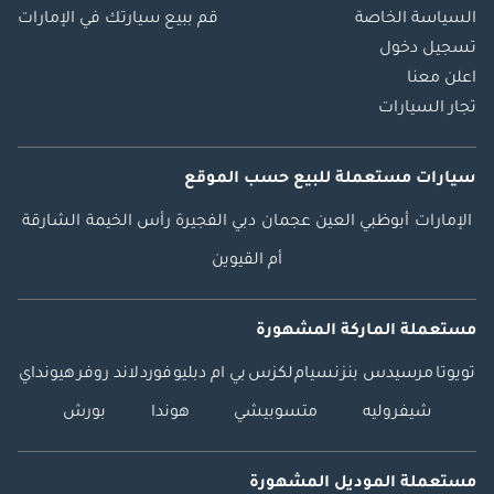
السياسة الخاصة
قم ببيع سيارتك في الإمارات
تسجيل دخول
اعلن معنا
تجار السيارات
سيارات مستعملة
للبيع
حسب الموقع
الإمارات
أبوظبي
العين
عجمان
دبي
الفجيرة
رأس الخيمة
الشارقة
أم القيوين
مستعملة الماركة المشهورة
تويوتا
مرسيدس بنز
نسيام
لكزس
بي ام دبليو
فورد
لاند روفر
هيونداي
شيفروليه
متسوبيشي
هوندا
بورش
مستعملة الموديل المشهورة