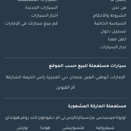
إتصل بنا
السيارات المستعملة
من نحن
السيارات الجديدة
الشروط والأحكام
أخبار السيارات
السياسة الخاصة
قم ببيع سيارتك في الإمارات
تسجيل دخول
اعلن معنا
تجار السيارات
سيارات مستعملة
للبيع
حسب الموقع
الإمارات
أبوظبي
العين
عجمان
دبي
الفجيرة
رأس الخيمة
الشارقة
أم القيوين
مستعملة الماركة المشهورة
تويوتا
مرسيدس بنز
نسيام
لكزس
بي ام دبليو
فورد
لاند روفر
هيونداي
شيفروليه
متسوبيشي
هوندا
بورش