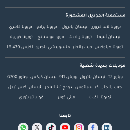
مستعملة الموديل المشهورة
تويوتا لاند كروزر
نيسان باترول
تويوتا برادو
تويوتا كامري
نيسان ألتيما
تويوتا راف 4
فورد موستانج
تويوتا كورولا
تويوتا هيلوكس
جيب رانجلر
متسوبيشي باجيرو
لكزس LS 430
موديلات جديدة شعبية
جيتور T2
نيسان باترول
بورش 911
نيسان كيكس
جيتور G700
جيب رانجلر
كيا سيلتوس
دودج تشالينجر
نيسان إكس تريل
تويوتا راف ٤
ميني كوبر
فورد تيريتوري
تابعنا