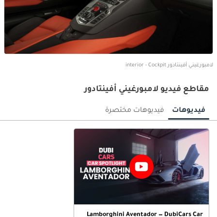
لامبورغيني أفينتادور interior - Cockpit
مقاطع فيديو لامبورغيني أفينتادور
فيديوهات
فيديوهات مختصرة
Lamborghini Aventador — DubiCars Car