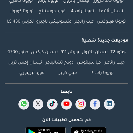
تويوتا لاند كروزر
نيسان باترول
تويوتا برادو
تويوتا كامري
نيسان ألتيما
تويوتا راف 4
فورد موستانج
تويوتا كورولا
تويوتا هيلوكس
جيب رانجلر
متسوبيشي باجيرو
لكزس LS 430
موديلات جديدة شعبية
جيتور T2
نيسان باترول
بورش 911
نيسان كيكس
جيتور G700
جيب رانجلر
كيا سيلتوس
دودج تشالينجر
نيسان إكس تريل
تويوتا راف ٤
ميني كوبر
فورد تيريتوري
تابعنا
قم بتحميل تطبيقنا الآن