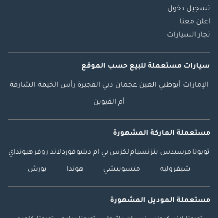
تسجيل دخول
اعلن معنا
تجار السيارات
سيارات مستعملة
للبيع
حسب الموقع
الإمارات
أبوظبي
العين
عجمان
دبي
الفجيرة
رأس الخيمة
الشارقة
أم القيوين
مستعملة الماركة المشهورة
تويوتا
مرسيدس بنز
نسيام
لكزس
بي ام دبليو
فورد
لاند روفر
هيونداي
شيفروليه
متسوبيشي
هوندا
بورش
مستعملة الموديل المشهورة