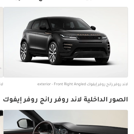
لاند روفر رانج روفر إيفوك exterior - Front Right Angled
لاند
الصور الداخلية لاند روفر رانج روفر إيفوك