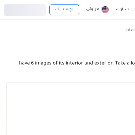
تسجيل دخول
العربية
ار السيارات
بع سيارتك
ند روفر رانج روفر إيفوك have 6 images of its interior and exterior. Take a look at the Front, Rear and Side