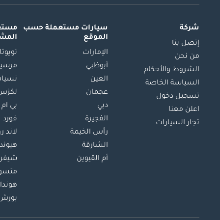
شركة
سيارات مستعملة
حسب
مستعم
الموقع
المش
إتصل بنا
الإمارات
تويوتا
من نحن
أبوظبي
مرسيد
الشروط والأحكام
العين
نسيام
السياسة الخاصة
عجمان
لكزس
تسجيل دخول
دبي
بي ام 
اعلن معنا
الفجيرة
فورد
تجار السيارات
رأس الخيمة
لاند ر
الشارقة
هيوند
أم القيوين
شيفرو
متسو
هوندا
بورش