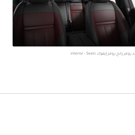
 روفر رانج روفر إيفوك interior - Seats