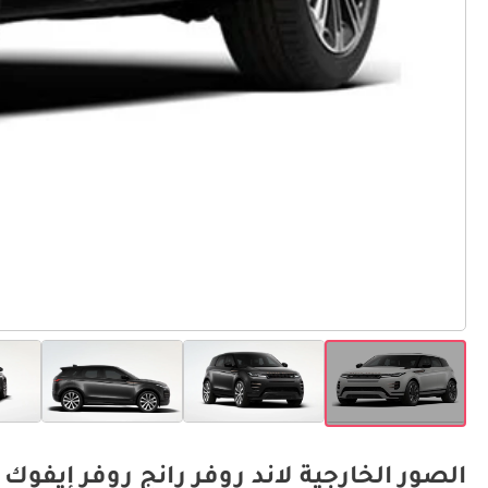
الصور الخارجية لاند روفر رانج روفر إيفوك