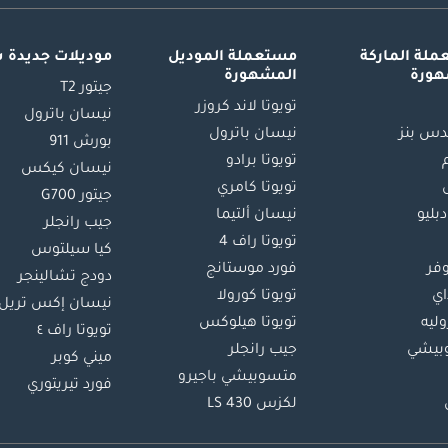
لة الماركة
مستعملة الموديل
موديلات جديدة 
هورة
المشهورة
جيتور T2
تويوتا لاند كروزر
نيسان باترول
س بنز
نيسان باترول
بورش 911
تويوتا برادو
نيسان كيكس
تويوتا كامري
جيتور G700
دبليو
نيسان ألتيما
جيب رانجلر
تويوتا راف 4
كيا سيلتوس
وفر
فورد موستانج
دودج تشالينجر
اي
تويوتا كورولا
نيسان إكس تريل
ليه
تويوتا هيلوكس
تويوتا راف ٤
بيشي
جيب رانجلر
ميني كوبر
متسوبيشي باجيرو
فورد تيريتوري
لكزس LS 430