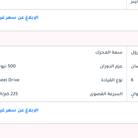
الإبلاغ عن سعر غ
رول
سعة المحرك
عزم الدوران
500 نيوتن-متر
6
نوع القيادة
heel Drive
السرعة القصوى
225 كم/الساعة
الإبلاغ عن سعر غ