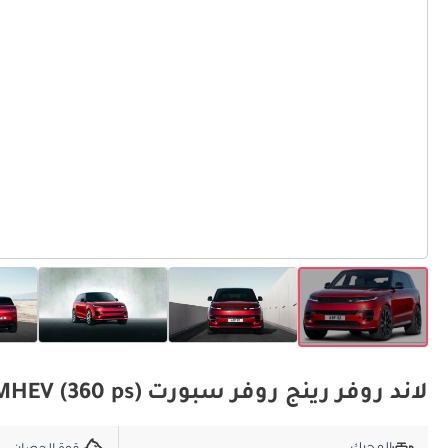
لاند روفر رينج روفر سبورت 3.0T HSE Dynamic MHEV (360 ps) المواصفات الأساسية