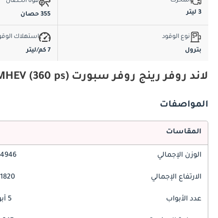
المحرك
قوة الحصان
3 ليتر
355 حصان
نوع الوقود
استهلاك الوقو
بترول
7 كم/ليتر
لاند روفر رينج روفر سبورت 3.0T HSE Dynamic MHEV (360 ps) المواصفات والميزات
المواصفات
المقاسات
الوزن الإجمالي
4946 مم
الارتفاع الإجمالي
1820 مم
عدد الأبواب
5 أبواب