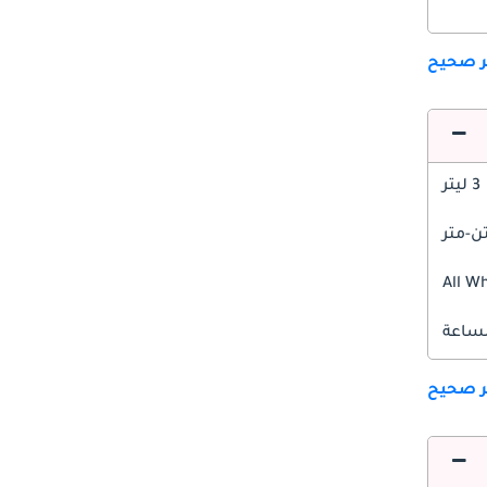
ير صحيح
3 ليتر
All W
ير صحيح