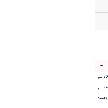
 مم
2 مم