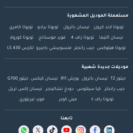
مستعملة الموديل المشهورة
تويوتا لاند كروزر
نيسان باترول
تويوتا برادو
تويوتا كامري
نيسان ألتيما
تويوتا راف 4
فورد موستانج
تويوتا كورولا
تويوتا هيلوكس
جيب رانجلر
متسوبيشي باجيرو
لكزس LS 430
موديلات جديدة شعبية
جيتور T2
نيسان باترول
بورش 911
نيسان كيكس
جيتور G700
جيب رانجلر
كيا سيلتوس
دودج تشالينجر
نيسان إكس تريل
تويوتا راف ٤
ميني كوبر
فورد تيريتوري
تابعنا