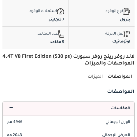
نوع الوقود
استهلاك الوقود
بترول
7 كم/ليتر
نقل الحركة
عدد المقاعد
اوتوماتيك
5 مقاعد
لاند روفر رينج روفر سبورت 4.4T V8 First Edition (530 ps)
المواصفات والميزات
المواصفات
الميزات
المواصفات
المقاسات
الوزن الإجمالي
4946 مم
العرض الإجمالي
2043 مم