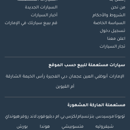
إتصل بنا
السيارات المستعملة
من نحن
السيارات الجديدة
الشروط والأحكام
أخبار السيارات
السياسة الخاصة
قم ببيع سيارتك في الإمارات
تسجيل دخول
اعلن معنا
تجار السيارات
سيارات مستعملة
للبيع
حسب الموقع
الإمارات
أبوظبي
العين
عجمان
دبي
الفجيرة
رأس الخيمة
الشارقة
أم القيوين
مستعملة الماركة المشهورة
تويوتا
مرسيدس بنز
نسيام
لكزس
بي ام دبليو
فورد
لاند روفر
هيونداي
شيفروليه
متسوبيشي
هوندا
بورش