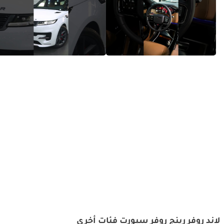
رينج روفر سبورت إس في - فخامة لا
رينج روفر سبورت – ملك سيارات
حدود لها
الدفع الرباعي الفاخرة!
لاند روفر رينج روفر سبورت فئات أخرى