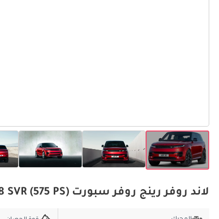
لاند روفر رينج روفر سبورت 5.0L V8 SVR (575 PS) المواصفات الأساسية