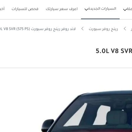
السيارات الجديدة
لة
اعرف سعر سيارتك
فحص للسيارات
أخب
رينج روفر سبورت
لاند روفر رينج روفر سبورت 5.0L V8 SVR (575 PS)