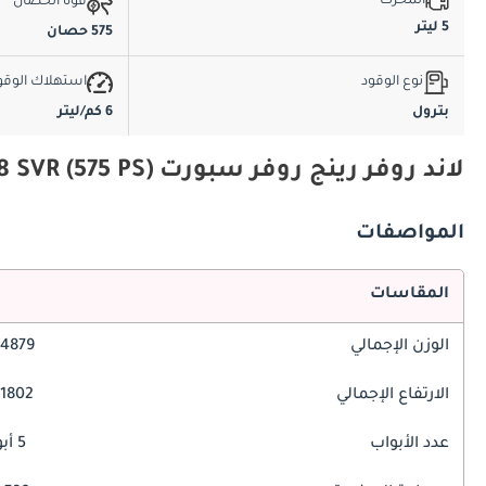
المحرك
قوة الحصان
5 ليتر
575 حصان
نوع الوقود
استهلاك الوقو
بترول
6 كم/ليتر
لاند روفر رينج روفر سبورت 5.0L V8 SVR (575 PS) المواصفات والميزات
المواصفات
المقاسات
الوزن الإجمالي
4879 مم
الارتفاع الإجمالي
1802 مم
عدد الأبواب
5 أبواب