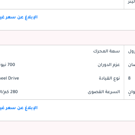
الإبلاغ عن سعر غ
رول
سعة المحرك
عزم الدوران
700 نيوتن-متر
8
نوع القيادة
heel Drive
السرعة القصوى
280 كم/الساعة
الإبلاغ عن سعر غ