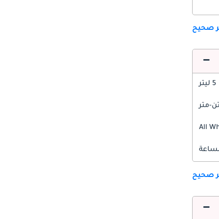
ير صحيح
5 ليتر
All W
ير صحيح