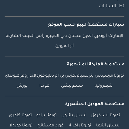
تجار السيارات
سيارات مستعملة
للبيع
حسب الموقع
الإمارات
أبوظبي
العين
عجمان
دبي
الفجيرة
رأس الخيمة
الشارقة
أم القيوين
مستعملة الماركة المشهورة
تويوتا
مرسيدس بنز
نسيام
لكزس
بي ام دبليو
فورد
لاند روفر
هيونداي
شيفروليه
متسوبيشي
هوندا
بورش
مستعملة الموديل المشهورة
تويوتا لاند كروزر
نيسان باترول
تويوتا برادو
تويوتا كامري
نيسان ألتيما
تويوتا راف 4
فورد موستانج
تويوتا كورولا