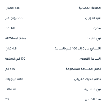
الطاقة الحصانية
536 حصان
عزم الدوران
700 نيوتن-متر
محرك
Double
نوع القيادة
All Wheel Drive
التسارع من 0 إلى 100 كلم بالساعة
4.8 ثوانٍ
السرعة القصوى
170 كم/الساعة
نطاق المسافة المقطوعة
550 كم
نظام محرك كهربائي
400 كيلوواط
نوع البطارية
Lithium
مدة الشحن
7.5