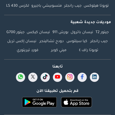
تويوتا هيلوكس
جيب رانجلر
متسوبيشي باجيرو
لكزس LS 430
موديلات جديدة شعبية
جيتور T2
نيسان باترول
بورش 911
نيسان كيكس
جيتور G700
جيب رانجلر
كيا سيلتوس
دودج تشالينجر
نيسان إكس تريل
تويوتا راف ٤
ميني كوبر
فورد تيريتوري
تابعنا
قم بتحميل تطبيقنا الآن