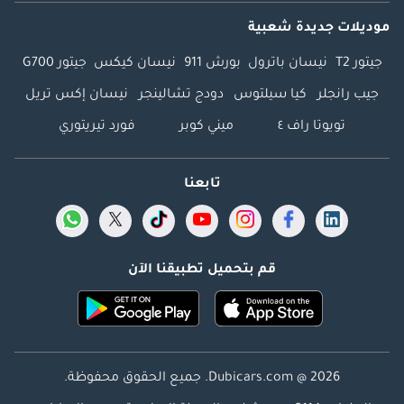
موديلات جديدة شعبية
جيتور T2
نيسان باترول
بورش 911
نيسان كيكس
جيتور G700
جيب رانجلر
كيا سيلتوس
دودج تشالينجر
نيسان إكس تريل
تويوتا راف ٤
ميني كوبر
فورد تيريتوري
تابعنا
قم بتحميل تطبيقنا الآن
Dubicars.com @ 2026. جميع الحقوق محفوظة.