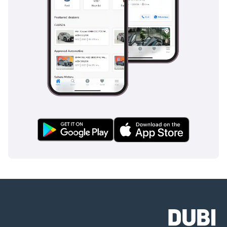
تاكسي LEVC TX الكهربائي: يعد تاكسي TX الكهربائي، وهو إعادة تفسير
حديثة لكابينة لندن السوداء الكلاسيكية، رمزًا لنهج LEVC المبتكر في تصميم
المركبات. وقد تم تجهيز هذا الطراز بنظام الدفع الكهربائي المتقدم eCity،
الذي يوفر نطاقًا كهربائيًا نقيًا كبيرًا، يكمله نطاق موسع يعمل بالبنزين. تم
تصميم TX للبيئة الحضرية، حيث توفر كفاءة عالية، ومقصورة داخلية
فسيحة، ورحلة مريحة - مما يجعلها مثالية لسوق سيارات الأجرة والتأجير
الخاص في الإمارات العربية المتحدة.
الشاحنة الكهربائية LEVC VN5: تعد VN5، الشاحنة الكهربائية من LEVC، لاعبًا
رئيسيًا آخر في مجموعتها. إنه يعكس تقنية eCity الخاصة بـ TX، مما يوفر
نطاقًا كهربائيًا مماثلاً وممتدًا، مصممًا للاستخدام التجاري. يستهدف VN5
الشركات في دولة الإمارات العربية المتحدة التي تبحث عن حل مستدام
وفعال وعملي للخدمات اللوجستية والتوصيل في المناطق الحضرية.
الآفاق المستقبلية والتوسع
وبالنظر إلى المستقبل، تتمتع LEVC بموقع يمكنها من لعب دور مهم في
تشكيل مشهد التنقل الحضري في دولة الإمارات العربية المتحدة. وتركز
الشركة على توسيع نطاق انتشارها في المنطقة، وتقديم نماذج جديدة،
وتعزيز تشكيلتها الحالية بالتكنولوجيا المتقدمة. ويتماشى التزام LEVC
بالاستدامة مع رؤية دولة الإمارات العربية المتحدة لمستقبل أكثر خضرة، مما
يمهد الطريق لمزيد من النمو والابتكار في المنطقة.
وتستكشف LEVC أيضًا الشراكات والتعاون داخل دولة الإمارات العربية
المتحدة لتعزيز وجودها ودعم أهداف المدينة الذكية في المنطقة. ويشمل