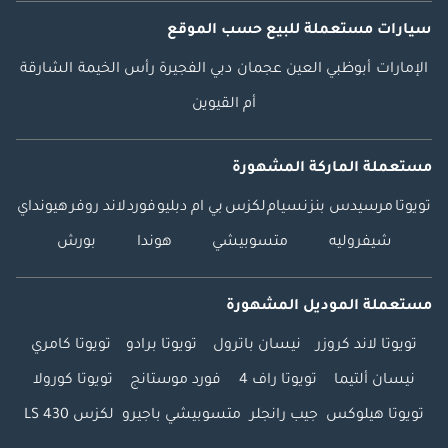
سيارات مستعملة
للبيع
حسب الموقع
الإمارات
أبوظبي
العين
عجمان
دبي
الفجيرة
رأس الخيمة
الشارقة
أم القيوين
مستعملة الماركة المشهورة
تويوتا
مرسيدس بنز
نسيام
لكزس
بي ام دبليو
فورد
لاند روفر
هيونداي
شيفروليه
متسوبيشي
هوندا
بورش
مستعملة الموديل المشهورة
تويوتا لاند كروزر
نيسان باترول
تويوتا برادو
تويوتا كامري
نيسان ألتيما
تويوتا راف 4
فورد موستانج
تويوتا كورولا
تويوتا هيلوكس
جيب رانجلر
متسوبيشي باجيرو
لكزس LS 430