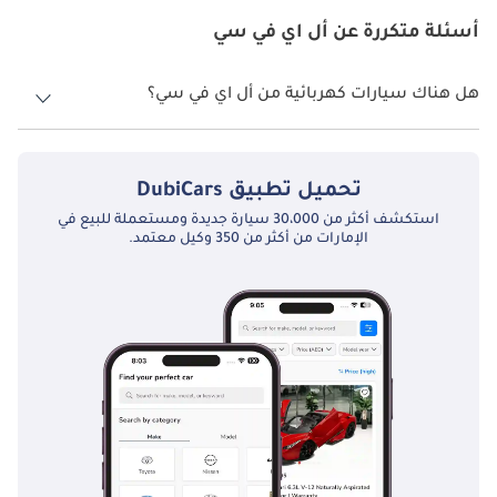
أيضًا عملية ومتينة ومناسبة لمتطلبات القيادة في المناطق الحضرية.
أسئلة متكررة عن أل اي في سي
الوضع الحالي في دولة الإمارات العربية المتحدة
هل هناك سيارات كهربائية من أل اي في سي؟
وفي دولة الإمارات العربية المتحدة، رسخت LEVC مكانتها كشركة رائدة في
سوق السيارات الكهربائية، لا سيما في مجال النقل التجاري والعام. يتوافق
لا، أل اي في سي لا تقدم أي سيارات كهربائية في الإمارات العربية المتحدة.
الموقف التقدمي لدولة الإمارات العربية المتحدة بشأن الاستدامة ومبادرات
المدن الذكية بشكل جيد مع مهمة LEVC المتمثلة في توفير حلول النقل
الصديقة للبيئة. في منطقة معروفة بالفخامة والابتكار، تتميز سيارات LEVC
تحميل تطبيق
DubiCars
الكهربائية بمزيجها من التصميم الكلاسيكي والتكنولوجيا الحديثة والوعي
البيئي.
استكشف أكثر من 30،000 سيارة جديدة ومستعملة للبيع في
الإمارات من أكثر من 350 وكيل معتمد.
إن نجاح LEVC في دولة الإمارات العربية المتحدة هو أيضًا نتيجة لقدرتها على
فهم وتلبية الاحتياجات الفريدة للمنطقة. ولم تقدم العلامة التجارية مركبات
تناسب المشهد الحضري في دولة الإمارات العربية المتحدة فحسب، بل
حرصت أيضًا على ضمان أن تتماشى عروضها مع أهداف الدولة من أجل
مستقبل أكثر استدامة.
الموديلات المشهورة من LEVC
وقد لاقت مجموعة سيارات LEVC الكهربائية في دولة الإمارات العربية
المتحدة استحساناً كبيراً، لا سيما لتصميمها المبتكر وأدائها الصديق للبيئة.
بعض النماذج الأكثر شعبية تشمل: