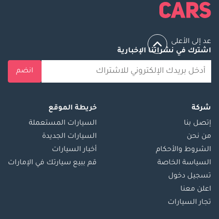
ذلك العمل مع الحكومات المحلية والشركات لدمج مركباتها في أنظمة
النقل العام والأساطيل التجارية.
وفي الختام، تمثل LEVC مزيجًا من التراث والابتكار في سوق السيارات
الكهربائية في دولة الإمارات العربية المتحدة. ومع انتقالها من إنتاج سيارات
عد إلى الأعلى
الأجرة الكلاسيكية إلى السيارات الكهربائية الحديثة، أثبتت LEVC قدرتها على
التكيف والريادة في مشهد السيارات المتغير. تسلط المركبات مثل TX
اشترك في نشراتنا الإخبارية
Electric Taxi وVN5 Electric Van الضوء على التزام LEVC بحلول التنقل
الحضري المستدام. ومع استمرار العلامة التجارية في توسيع تواجدها في
انضم
دولة الإمارات العربية المتحدة، فإنها تظل ملتزمة برؤيتها لمستقبل أنظف
وأكثر اخضرارًا وكفاءة لوسائل النقل الحضرية.
شركة
خريطة الموقع
إتصل بنا
السيارات المستعملة
من نحن
السيارات الجديدة
الشروط والأحكام
أخبار السيارات
السياسة الخاصة
قم ببيع سيارتك في الإمارات
تسجيل دخول
اعلن معنا
تجار السيارات