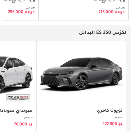
3.5 ليتر
Petrol
3.5 ليتر
Petrol
بدءا من
بدءا من
درهم 215,000
درهم 255,000
لكزس ES 350 البدائل
تويوتا كامري
هيونداي سوناتا
بدءا من
بدءا من
122,900
76,000