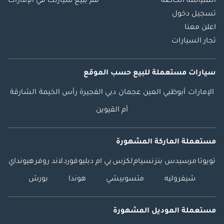
السياسة الخاصة
قم ببيع سيارتك في الإمارات
تسجيل دخول
اعلن معنا
تجار السيارات
سيارات مستعملة
للبيع
حسب الموقع
الإمارات
أبوظبي
العين
عجمان
دبي
الفجيرة
رأس الخيمة
الشارقة
أم القيوين
مستعملة الماركة المشهورة
تويوتا
مرسيدس بنز
نسيام
لكزس
بي ام دبليو
فورد
لاند روفر
هيونداي
شيفروليه
متسوبيشي
هوندا
بورش
مستعملة الموديل المشهورة