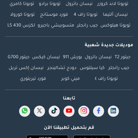
تويوتا لاند كروزر
نيسان باترول
تويوتا برادو
تويوتا كامري
نيسان ألتيما
تويوتا راف 4
فورد موستانج
تويوتا كورولا
تويوتا هيلوكس
جيب رانجلر
متسوبيشي باجيرو
لكزس LS 430
موديلات جديدة شعبية
جيتور T2
نيسان باترول
بورش 911
نيسان كيكس
جيتور G700
جيب رانجلر
كيا سيلتوس
دودج تشالينجر
نيسان إكس تريل
تويوتا راف ٤
ميني كوبر
فورد تيريتوري
تابعنا
قم بتحميل تطبيقنا الآن